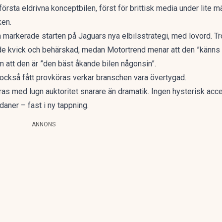
rsta eldrivna konceptbilen, först för brittisk media under lite m
ken.
 markerade starten på Jaguars nya elbilsstrategi, med lovord. Tro
de kvick och behärskad, medan
Motortrend
menar att den ”känns r
att den är ”den bäst åkande bilen någonsin”.
r också fått provköras
verkar branschen vara övertygad.
ras med lugn auktoritet snarare än dramatik. Ingen hysterisk accel
ner – fast i ny tappning.
ANNONS