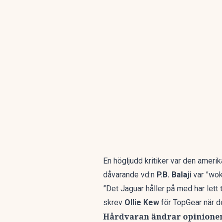
En högljudd kritiker var den ame
dåvarande vd:n
P.B. Balaji
var ”wok
”Det Jaguar håller på med har lett t
skrev
Ollie Kew
för
TopGear när d
Hårdvaran ändrar opinione