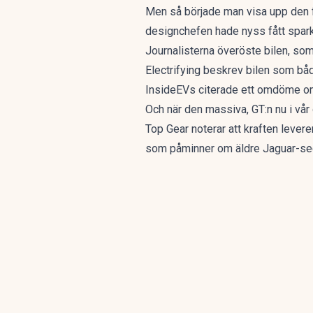
Men så började man visa upp den fö
designchefen hade nyss fått spar
Journalisterna överöste bilen
, som
Electrifying
beskrev bilen som bå
InsideEVs
citerade ett omdöme om 
Och när den massiva, GT:n nu
i vå
Top Gear noterar
att kraften levere
som påminner om äldre Jaguar-seda