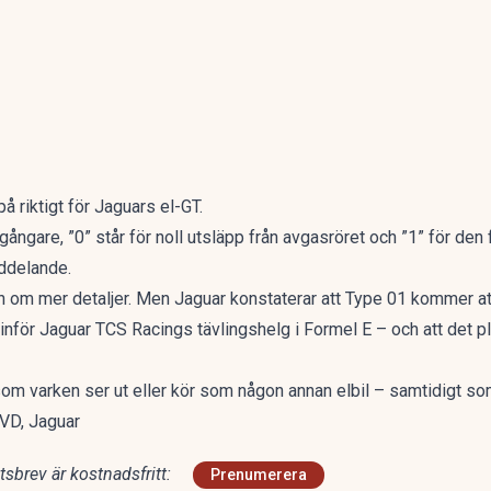
 riktigt för Jaguars el-GT.
ångare, ”0” står för noll utsläpp från avgasröret och ”1” för den 
ddelande
.
gen om mer detaljer. Men Jaguar konstaterar att Type 01 kommer a
för Jaguar TCS Racings tävlingshelg i Formel E – och att det pl
 som varken ser ut eller kör som någon annan elbil – samtidigt so
 VD, Jaguar
sbrev är kostnadsfritt:
Prenumerera