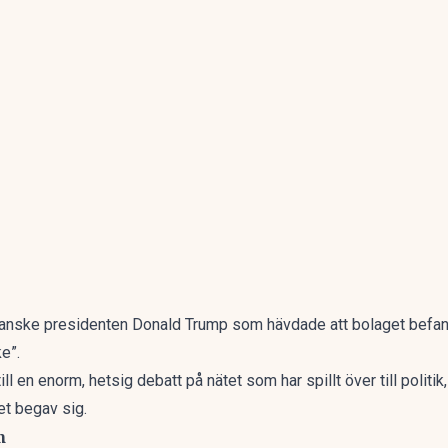
rikanske presidenten Donald Trump som
hävdade att bolaget
befann
e”.
ill en enorm, hetsig debatt på nätet som har spillt över till politik
et begav sig
.
n