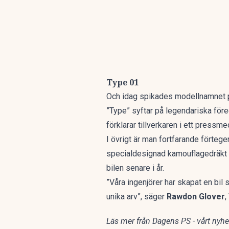
Type 01
Och idag spikades modellnamnet på
”Type” syftar på legendariska föreg
förklarar tillverkaren i
ett pressme
I övrigt är man fortfarande förte
specialdesignad kamouflagedräkt in
bilen senare i år.
”Våra ingenjörer har skapat en bil
unika arv”, säger
Rawdon Glover
,
Läs mer från Dagens PS - vårt nyhet