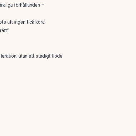
ärkliga förhållanden –
ts att ingen fick köra.
ätt”.
eration, utan ett stadigt flöde