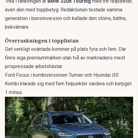
Trea i rankningen är
BMW 320d Touring
med tre felpunkter,
även den med toppbetyg. Redaktionen testade samma
generation i bensinversion och kallade den
större, bättre,
bekvämare
.
Överraskningen i topplistan
Det verkligt oväntade kommer på plats fyra och fem. Där
finns inga premiummärken utan två av marknadens mest
prispressade arbetshästar.
Ford Focus i kombiversionen Turnier och Hyundai i30
Kombi klarade sig med fem felpunkter vardera och betyget
1 minus.