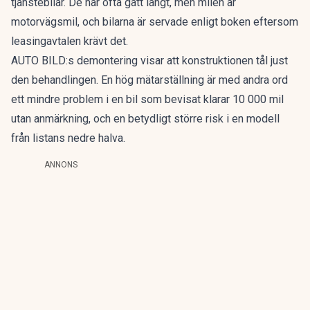
tjänstebilar. De har ofta gått långt, men milen är
motorvägsmil, och bilarna är servade enligt boken eftersom
leasingavtalen krävt det.
AUTO BILD:s demontering visar att konstruktionen tål just
den behandlingen. En hög mätarställning är med andra ord
ett mindre problem i en bil som bevisat klarar 10 000 mil
utan anmärkning, och en betydligt större risk i en modell
från listans nedre halva.
ANNONS