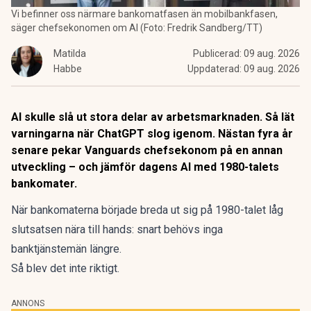
Vi befinner oss närmare bankomatfasen än mobilbankfasen,
säger chefsekonomen om AI (Foto: Fredrik Sandberg/TT)
Matilda
Publicerad:
09 aug. 2026
Habbe
Uppdaterad:
09 aug. 2026
AI skulle slå ut stora delar av arbetsmarknaden. Så lät
varningarna när ChatGPT slog igenom. Nästan fyra år
senare pekar Vanguards chefsekonom på en annan
utveckling – och jämför dagens AI med 1980-talets
bankomater.
När
bankomaterna
började breda ut sig på 1980-talet låg
slutsatsen nära till hands: snart behövs inga
banktjänstemän längre.
Så blev det inte riktigt.
ANNONS