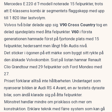
Mercedes E 220 d T-modell noterade 15 felpunkter, trots
att
E-klassens kombi
är segmentets flaggskepp med upp
till 1 820 liter lastvolym.
Volvos två bilar delade upp sig.
V90 Cross Country
tog en
delad sjundeplats med åtta felpunkter.
V60
i första
generationen hamnade först på fjortonde plats med 15
felpunkter, hedersamt men långt från Audis nivå.
Det sticker i ögonen på ett märke som byggt sitt rykte på
den älskade Volvokombin
. Sist på listan hamnar Renault
Clio Grandtour med 29 felpunkter och Ford Mondeo med
27.
Priset förklarar alltså inte hållbarheten. Undantaget som
nyanserar bilden är Audi RS 4 Avant, en av testets dyraste
bilar, som ändå klarade sig på åtta felpunkter.
Mönstret handlar mindre om prisklass och mer om
konstruktion. Enklare teknik med färre system som kan gå