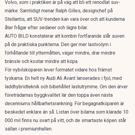
Volvo
, som i praktiken är på väg att bli ett renodlat suv-
märke. Samtidigt menar Ralph Gilles, designchef på
Stellantis, att
SUV-trenden kan vara över
och att kunderna
åter frågar efter sedaner och lägre bilar.
AUTO BILD konstaterar att kombin fortfarande slår suven
på de praktiska punkterna. Den ger mer lastvolym i
förhållande till yttermåtten, väger mindre, drar mindre
bränsle och kostar mindre att köpa.
För nybilsköparen lever formatet vidare hos främst
tyskarna. En
helt ny Audi A6 Avant
lanserades i fjol, med
laddhybridteknik och bibehållet lastutrymme. Om den ärver
företrädarnas byggkvalitet lär den toppa även nästa
decenniums hållbarhetsrankning. För begagnatköparen är
beskedet enklare än så. Listan över bilarna som klarade 10
000 mil finns nu svart på vitt, och de smartaste köpen står
sällan i premiumhallen.