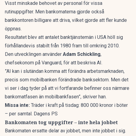
Visst minskade behovet av personal för vissa
rutinuppgifter. Men bankomaterna gjorde också
bankkontoren billigare att driva, vilket gjorde att fler kunde
öppnas.
Resultatet blev att antalet banktjänstemän i USA höll sig
förhållandevis stabilt från 1980 fram till omkring 2010.
Den utvecklingen använder
Adam Schickling
,
chefsekonom på Vanguard, för att
beskriva AI
.
”AI kan i slutändan komma att förändra arbetsmarknaden,
precis som mobilbanken förändrade banksektorn. Men det
vi ser i dag tyder på att vi fortfarande befinner oss närmare
bankomatfasen än mobilbankfasen”,
skriver han
.
Missa inte:
Träder i kraft på tisdag: 800 000 kronor i böter
– per samtal. Dagens PS
Bankomaten tog uppgifter – inte hela jobbet
Bankomaten ersatte delar av jobbet, men inte jobbet i sig.