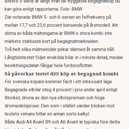
BMWs 5-serie är långt ifrån de tryggaste begagnatköp du
kan göra enligt rapporterna. Foto: BMW
Där noterade BMW 5- och 6-serien en felfrekvens på
mellan 17,7 och 23,6 procent beroende på årsmodell. Att
döma av båda mätningarna är BMW:s stora kombi inte
märkets starkaste kort på begagnatmarknaden.
Två helt olika mätmetoder pekar därmed åt samma håll.
Långtidstestet följer enskilda bilar in i minsta detalj, medan
besiktningsdatan fångar hela fordonsflottan.
Så påverkar testet ditt köp av begagnad kombi
För svenska köpare kommer facit i ett intressant läge.
Begagnade elbilar
steg 4 procent
i pris under april enligt
Blocket, drivna av den nya elbilspremien och höga
drivmedelspriser. Den som i stället vänder blicken mot
testets vinnare hittar en annan sorts kalkyl.
Både Audi A4 Avant B9 och A6 Avant är typiska före detta