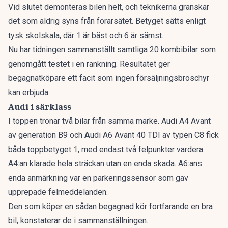
Vid slutet demonteras bilen helt, och teknikerna granskar
det som aldrig syns från förarsätet. Betyget sätts enligt
tysk skolskala, där 1 är bäst och 6 är sämst.
Nu har tidningen sammanställt
samtliga 20 kombibilar som
genomgått testet i en rankning
. Resultatet ger
begagnatköpare ett facit som ingen försäljningsbroschyr
kan erbjuda.
Audi i särklass
I toppen tronar två bilar från samma märke. Audi A4 Avant
av generation B9 och
A
udi A6 Avant 40 TDI av typen C8 fick
båda toppbetyget 1, med endast två felpunkter vardera.
A4:an klarade hela sträckan utan en enda skada. A6:ans
enda anmärkning var en parkeringssensor som gav
upprepade felmeddelanden.
Den som köper en sådan begagnad kör fortfarande en bra
bil, konstaterar de i sammanställningen.