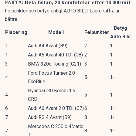
FAKTA: Hela listan, 20 kombibilar efter 10 000 mil
Felpunkter och betyg enligt AUTO BILD. Lägre siffra är
bättre.
Betyg
Placering
Modell
Felpunkter
Auto Bild
1
Audi A4 Avant (B9)
2
1
1
Audi A6 Avant 40 TDI (C8)
2
1
3
BMW 320d Touring (G21)
3
1
Ford Focus Turnier 2.0
4
5
1-
EcoBlue
Hyundai i30 Kombi 1.6
4
5
1-
CRDI
6
Audi A6 Avant 2.0 TDI (C7)
6
1-
7
Audi RS 4 Avant (B9)
8
1-
Mercedes C 250 d 4Matic
7
8
1-
T