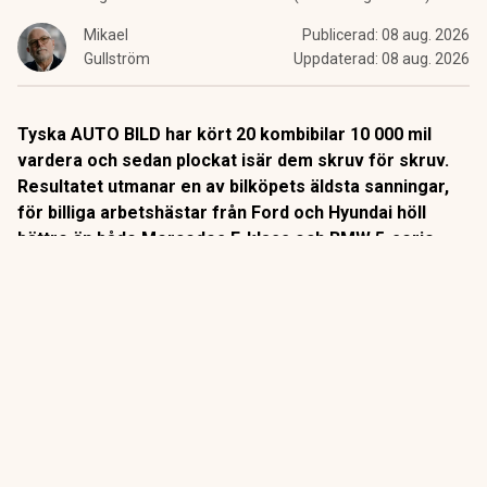
Mikael
Publicerad:
08 aug. 2026
Gullström
Uppdaterad:
08 aug. 2026
Tyska AUTO BILD har kört 20 kombibilar 10 000 mil
vardera och sedan plockat isär dem skruv för skruv.
Resultatet utmanar en av bilköpets äldsta sanningar,
för billiga arbetshästar från Ford och Hyundai höll
bättre än både Mercedes E-klass och BMW 5-serie.
Det är ett av bilvärldens mest kompromisslösa tester.
Sedan 2014 kör tyska AUTO BILD sina långtestbilar exakt
10 000 mil i vanlig trafik. Varje fel och varje driftstopp
protokollförs.
ANNONS