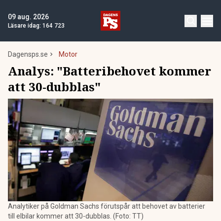
09 aug. 2026
Läsare idag:
164 723
Dagensps.se
Motor
Analys: "Batteribehovet kommer
att 30-dubblas"
Analytiker på Goldman Sachs förutspår att behovet av batterier
till elbilar kommer att 30-dubblas. (Foto: TT)