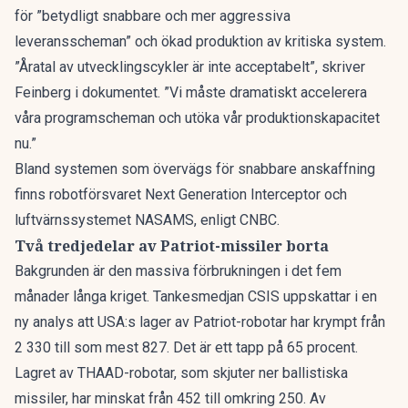
för ”betydligt snabbare och mer aggressiva
leveransscheman” och ökad produktion av kritiska system.
”Åratal av utvecklingscykler är inte acceptabelt”, skriver
Feinberg i dokumentet. ”Vi måste dramatiskt accelerera
våra programscheman och utöka vår produktionskapacitet
nu.”
Bland systemen som övervägs för snabbare anskaffning
finns robotförsvaret Next Generation Interceptor och
luftvärnssystemet NASAMS,
enligt CNBC
.
Två tredjedelar av Patriot-missiler borta
Bakgrunden är den massiva förbrukningen i det fem
månader långa kriget. Tankesmedjan CSIS uppskattar
i en
ny analys
att USA:s lager av Patriot-robotar har krympt från
2 330 till som mest 827. Det är ett tapp på 65 procent.
Lagret av THAAD-robotar, som skjuter ner ballistiska
missiler, har minskat från 452 till omkring 250. Av