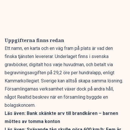
Uppgifterna finns redan
Ett namn, en karta och en väg fram på plats är vad den
finska tjänsten levererar. Underlaget finns i svenska
gravböcker, digitalt hos varje huvudman, och betalt via
begravningsavgiften på 29,2 öre per hundralapp, enligt
Kammarkollegiet. Sverige kan alltså skapa samma lösning.
Församlingarnas verksamhet växer dock på andra håll,
något
Realtid beskrev när en församling byggde en
bolagskoncern
.
Läs även:
Bank skänkte arv till brandkåren – barnen
möttes av tomma konton
Läs även:
Svävande tåg skulle göra 600 km/h: Fem år