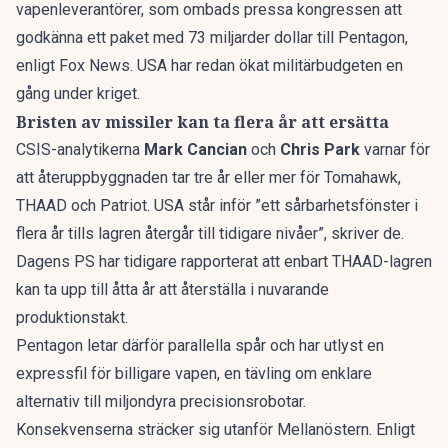
vapenleverantörer, som ombads pressa kongressen att
godkänna ett paket med 73 miljarder dollar till Pentagon,
enligt Fox News
. USA har redan
ökat militärbudgeten
en
gång under kriget.
Bristen av missiler kan ta flera år att ersätta
CSIS-analytikerna
Mark Cancian
och
Chris Park
varnar för
att återuppbyggnaden tar tre år eller mer för Tomahawk,
THAAD och Patriot. USA står inför ”ett sårbarhetsfönster i
flera år tills lagren återgår till tidigare nivåer”, skriver de.
Dagens PS har tidigare rapporterat att enbart THAAD-lagren
kan ta upp till åtta år
att återställa i nuvarande
produktionstakt.
Pentagon letar därför parallella spår och har utlyst en
expressfil för billigare vapen
, en tävling om enklare
alternativ till miljondyra precisionsrobotar.
Konsekvenserna sträcker sig utanför Mellanöstern. Enligt