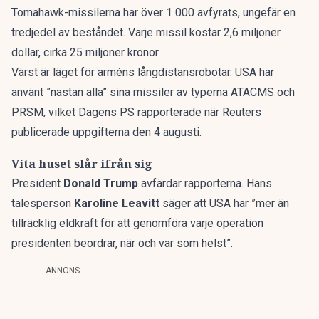
Tomahawk-missilerna har över 1 000 avfyrats, ungefär en
tredjedel av beståndet. Varje missil kostar 2,6 miljoner
dollar, cirka 25 miljoner kronor.
Värst är läget för arméns långdistansrobotar. USA har
använt
”nästan alla” sina missiler
av typerna ATACMS och
PRSM, vilket Dagens PS rapporterade när Reuters
publicerade uppgifterna den 4 augusti.
Vita huset slår ifrån sig
President
Donald Trump
avfärdar rapporterna. Hans
talesperson
Karoline Leavitt
säger att USA har ”mer än
tillräcklig eldkraft för att genomföra varje operation
presidenten beordrar, när och var som helst”.
ANNONS