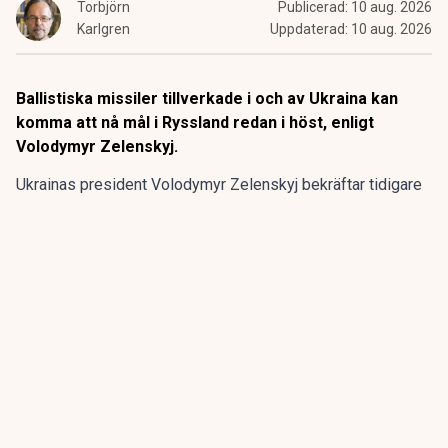
Torbjörn
Publicerad:
10 aug. 2026
Karlgren
Uppdaterad:
10 aug. 2026
Ballistiska missiler tillverkade i och av Ukraina kan
komma att nå mål i Ryssland redan i höst, enligt
Volodymyr Zelenskyj.
Ukrainas president Volodymyr Zelenskyj bekräftar tidigare
uppgifter om att ballistiska missiler, utvecklade av
ukrainska företaget Fire Point, kan vara stridsklara redan
inom 2-3 månader. Zelenskyj bekräftade uppgifterna i en
intervju i ukrainsk statlig tv.
ANNONS