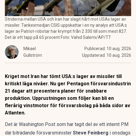
Striderna mellan USA och Iran har slagit hårt mot USAs lager av
missiler. Tankesmedjan CSIS uppskattar i en ny analys att USA:s
lager av Patriot-robotar har krympt från 2 330 till som mest 827.
Det är ett tapp på 65 procent Foto: Vahid Salemi/AP/TT
Mikael
Publicerad:
10 aug. 2026
Gullström
Uppdaterad:
10 aug. 2026
Kriget mot Iran har tömt USA:s lager av missiler till
kritiskt låga nivåer. Nu ger Pentagon försvarsindustrin
21 dagar att presentera planer för snabbare
produktion. Upprustningen som följer kan bli en
flerårig vinstmotor för försvarsbolag på båda sidor av
Atlanten.
Det är Washington Post som har tagit del av ett internt PM
där biträdande försvarsminister
Steve Feinberg
i onsdags