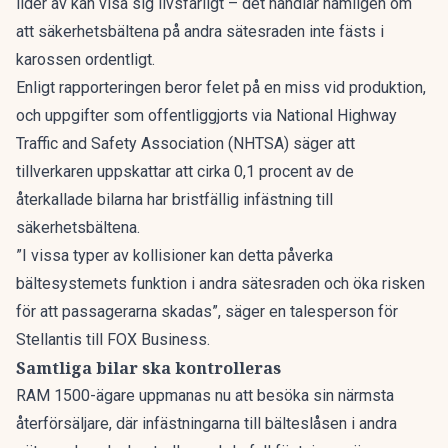
lider av kan visa sig livsfarligt – det handlar nämligen om
att säkerhetsbältena på andra sätesraden inte fästs i
karossen ordentligt.
Enligt rapporteringen beror felet på en miss vid produktion,
och uppgifter som offentliggjorts via National Highway
Traffic and Safety Association (NHTSA) säger att
tillverkaren uppskattar att cirka 0,1 procent av de
återkallade bilarna har bristfällig infästning till
säkerhetsbältena.
”I vissa typer av kollisioner kan detta påverka
bältesystemets funktion i andra sätesraden och öka risken
för att passagerarna skadas”, säger en talesperson för
Stellantis till
FOX Business
.
Samtliga bilar ska kontrolleras
RAM 1500-ägare uppmanas nu att besöka sin närmsta
återförsäljare, där infästningarna till bälteslåsen i andra