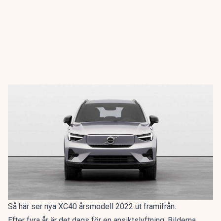
Så här ser nya XC40 årsmodell 2022 ut framifrån.
Efter fyra år är det dags för en ansiktslyftning. Bilderna