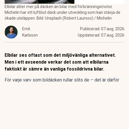
Elbilar sliter mer på däcken än bilar med förbränningsmotor.
Michelin har ett luftlöst däck under utveckling som kan stävja de
ökade utsläppen. Bild: Unsplash (Robert Laursoo) / Michelin
Emil
Publicerad:
07 aug. 2026
Karlsson
Uppdaterad:
07 aug. 2026
Elbilar ses oftast som det miljövänliga alternativet.
Men i ett avseende verkar det som att elbilarna
faktiskt är sämre än vanliga fossildrivna bilar.
För varje varv som bildäcken rullar slits de – det är därför
man då och då ska kontrollera mönsterdjupet. Det där
slitaget av däckens gummi innebär att mikroskopiska
partiklar släpps ut i miljön.
ANNONS