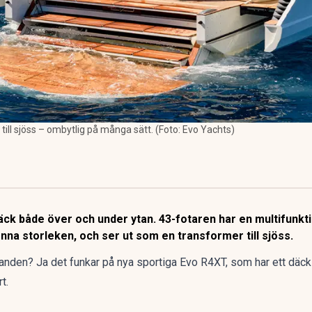
ill sjöss – ombytlig på många sätt. (Foto: Evo Yachts)
k både över och under ytan. 43-fotaren har en multifunktio
enna storleken, och ser ut som en transformer till sjöss.
handen? Ja det funkar på nya sportiga Evo R4XT, som har ett däck
t.