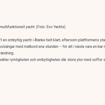
multifunktionell yacht. (Foto: Evo Yachts)
t en ombytlig yacht i åtanke helt klart, eftersom plattformens yt
solsängar med matbord ena stunden – för att i nästa vara en bar
vändning.
ätter rymligheten och ombytligheten där stora ytor med soffor sn