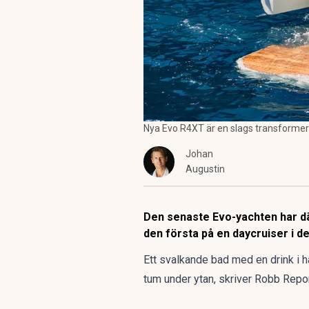
Nya Evo R4XT är en slags transformer t
Johan
Augustin
Den senaste Evo-yachten har däc
den första på en daycruiser i d
Ett svalkande bad med en drink i 
tum under ytan,
skriver Robb Repor