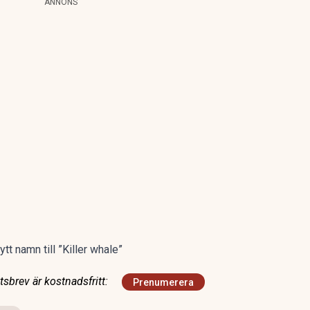
ANNONS
tt namn till ”Killer whale”
sbrev är kostnadsfritt:
Prenumerera