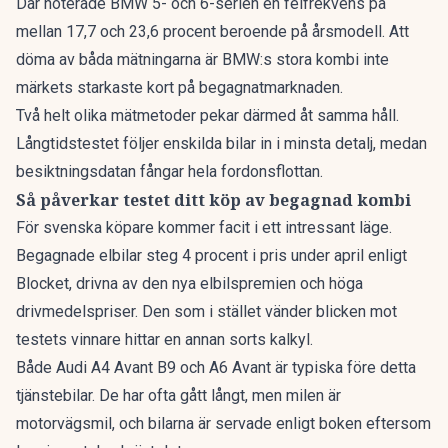
Där noterade BMW 5- och 6-serien en felfrekvens på
mellan 17,7 och 23,6 procent beroende på årsmodell. Att
döma av båda mätningarna är BMW:s stora kombi inte
märkets starkaste kort på begagnatmarknaden.
Två helt olika mätmetoder pekar därmed åt samma håll.
Långtidstestet följer enskilda bilar in i minsta detalj, medan
besiktningsdatan fångar hela fordonsflottan.
Så påverkar testet ditt köp av begagnad kombi
För svenska köpare kommer facit i ett intressant läge.
Begagnade elbilar
steg 4 procent
i pris under april enligt
Blocket, drivna av den nya elbilspremien och höga
drivmedelspriser. Den som i stället vänder blicken mot
testets vinnare hittar en annan sorts kalkyl.
Både Audi A4 Avant B9 och A6 Avant är typiska före detta
tjänstebilar. De har ofta gått långt, men milen är
motorvägsmil, och bilarna är servade enligt boken eftersom