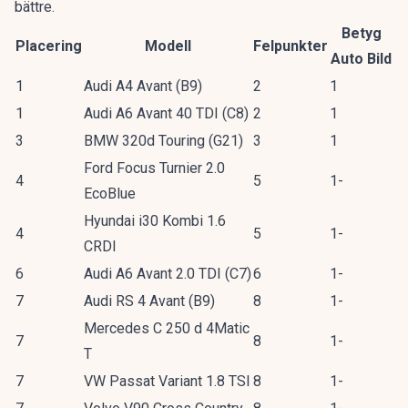
bättre.
Betyg
Placering
Modell
Felpunkter
Auto Bild
1
Audi A4 Avant (B9)
2
1
1
Audi A6 Avant 40 TDI (C8)
2
1
3
BMW 320d Touring (G21)
3
1
Ford Focus Turnier 2.0
4
5
1-
EcoBlue
Hyundai i30 Kombi 1.6
4
5
1-
CRDI
6
Audi A6 Avant 2.0 TDI (C7)
6
1-
7
Audi RS 4 Avant (B9)
8
1-
Mercedes C 250 d 4Matic
7
8
1-
T
7
VW Passat Variant 1.8 TSI
8
1-