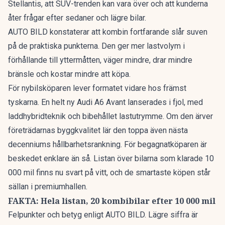
Stellantis, att
SUV-trenden kan vara över
och att kunderna
åter frågar efter sedaner och lägre bilar.
AUTO BILD konstaterar att kombin fortfarande slår suven
på de praktiska punkterna. Den ger mer lastvolym i
förhållande till yttermåtten, väger mindre, drar mindre
bränsle och kostar mindre att köpa.
För nybilsköparen lever formatet vidare hos främst
tyskarna. En
helt ny Audi A6 Avant
lanserades i fjol, med
laddhybridteknik och bibehållet lastutrymme. Om den ärver
företrädarnas byggkvalitet lär den toppa även nästa
decenniums hållbarhetsrankning. För begagnatköparen är
beskedet enklare än så. Listan över bilarna som klarade 10
000 mil finns nu svart på vitt, och de smartaste köpen står
sällan i premiumhallen.
FAKTA: Hela listan, 20 kombibilar efter 10 000 mil
Felpunkter och betyg enligt AUTO BILD. Lägre siffra är