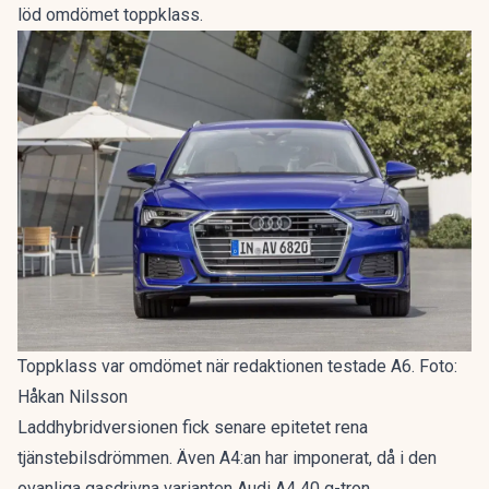
löd omdömet
toppklass
.
Toppklass var omdömet när redaktionen testade A6. Foto:
Håkan Nilsson
Laddhybridversionen fick senare epitetet
rena
tjänstebilsdrömmen
. Även A4:an har imponerat, då i den
ovanliga gasdrivna varianten
Audi A4 40 g-tron
.