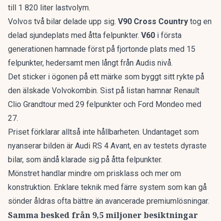
till 1 820 liter lastvolym.
Volvos två bilar delade upp sig.
V90 Cross Country
tog en
delad sjundeplats med åtta felpunkter.
V60
i första
generationen hamnade först på fjortonde plats med 15
felpunkter, hedersamt men långt från Audis nivå.
Det sticker i ögonen på ett märke som byggt sitt rykte på
den älskade Volvokombin
. Sist på listan hamnar Renault
Clio Grandtour med 29 felpunkter och Ford Mondeo med
27.
Priset förklarar alltså inte hållbarheten. Undantaget som
nyanserar bilden är Audi RS 4 Avant, en av testets dyraste
bilar, som ändå klarade sig på åtta felpunkter.
Mönstret handlar mindre om prisklass och mer om
konstruktion. Enklare teknik med färre system som kan gå
sönder åldras ofta bättre än avancerade premiumlösningar.
Samma besked från 9,5 miljoner besiktningar