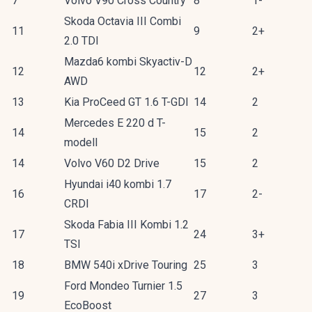
7
Volvo V90 Cross Country
8
1-
Skoda Octavia III Combi
11
9
2+
2.0 TDI
Mazda6 kombi Skyactiv-D
12
12
2+
AWD
13
Kia ProCeed GT 1.6 T-GDI
14
2
Mercedes E 220 d T-
14
15
2
modell
14
Volvo V60 D2 Drive
15
2
Hyundai i40 kombi 1.7
16
17
2-
CRDI
Skoda Fabia III Kombi 1.2
17
24
3+
TSI
18
BMW 540i xDrive Touring
25
3
Ford Mondeo Turnier 1.5
19
27
3
EcoBoost