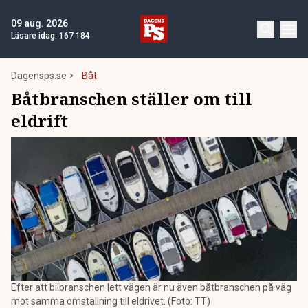
09 aug. 2026
Läsare idag:
167 184
Dagensps.se
Båt
Båtbranschen ställer om till
eldrift
Efter att bilbranschen lett vägen är nu även båtbranschen på väg
mot samma omställning till eldrivet. (Foto: TT)