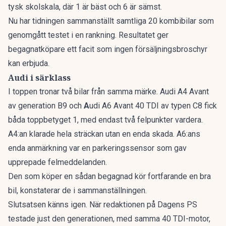
tysk skolskala, där 1 är bäst och 6 är sämst.
Nu har tidningen sammanställt
samtliga 20 kombibilar som
genomgått testet i en rankning
. Resultatet ger
begagnatköpare ett facit som ingen försäljningsbroschyr
kan erbjuda.
Audi i särklass
I toppen tronar två bilar från samma märke. Audi A4 Avant
av generation B9 och
A
udi A6 Avant 40 TDI av typen C8 fick
båda toppbetyget 1, med endast två felpunkter vardera.
A4:an klarade hela sträckan utan en enda skada. A6:ans
enda anmärkning var en parkeringssensor som gav
upprepade felmeddelanden.
Den som köper en sådan begagnad kör fortfarande en bra
bil, konstaterar de i sammanställningen.
Slutsatsen känns igen. När redaktionen på Dagens PS
testade just den generationen, med samma 40 TDI-motor,