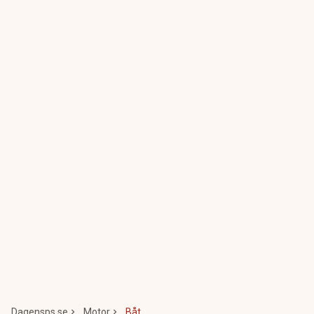
Dagensps.se
Motor
Båt