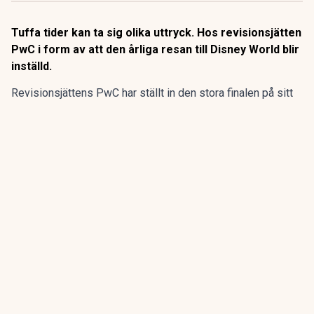
Tuffa tider kan ta sig olika uttryck. Hos revisionsjätten
PwC i form av att den årliga resan till Disney World blir
inställd.
Revisionsjättens PwC har ställt in den stora finalen på sitt
program för sommarpraktikanterna.
Den flerdagarsresa till Disney World i Orlando som avslutat
15 av de 20 senaste årens sommarpraktik är inställd.
ANNONS
Gör pensionen enklare att förstå och hantera
ANNONS