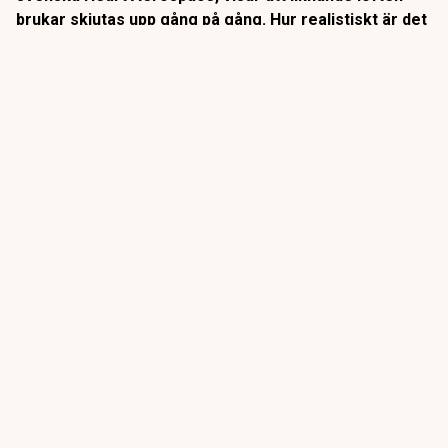
brukar skjutas upp gång på gång. Hur realistiskt är det
egentligen?
I en intervju med Euronews säger Carlos López de la Osa
på European Federation for Transport & Environment att
el-
flyg på kortare distanser i Europa snart kan bli verklighet
.
ANNONS