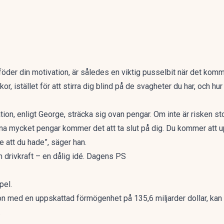
föder din motivation, är således en viktig pusselbit när det komme
kor, istället för att stirra dig blind på de svagheter du har, och hu
ion, enligt George, sträcka sig ovan pengar. Om inte är risken stor 
äna mycket pengar kommer det att ta slut på dig. Du kommer att u
e att du hade”, säger han.
 drivkraft – en dålig idé. Dagens PS
pel.
n med en uppskattad förmögenhet på 135,6 miljarder dollar, kan h
.