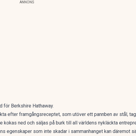
ANNONS
vd för Berkshire Hathaway.
sukta efter framgångsreceptet, som utöver ett pannben av stål, tagi
e kokas ned och säljas på burk till all världens nykläckta entrepr
et finns egenskaper som inte skadar i sammanhanget kan däremot 