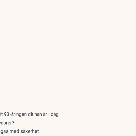
t 93-åringen dit han är i dag.
enörer?
sägas med säkerhet.