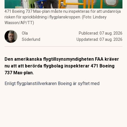
471 Boeing 737 Max-plan måste nu inspekteras för att undanröja
risken för sprickbildning i flygplanskroppen. (Foto: Lindsey
Wasson/AP/TT)
Ola
Publicerad:
07 aug. 2026
Söderlund
Uppdaterad:
07 aug. 2026
Den amerikanska flygtillsynsmyndigheten FAA kräver
nu att att berörda flygbolag inspekterar 471 Boeing
737 Max-plan.
Enligt flygplanstillverkaren
Boeing
är syftet med
kontrollerna att undersöka eventuella sprickor i en
komponent som kan undergräva flygplansmodellernas
strukturella integritet.
ANNONS