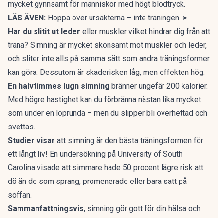
mycket gynnsamt för människor med högt blodtryck.
LÄS ÄVEN:
Hoppa över ursäkterna – inte träningen
>
Har du slitit ut leder
eller muskler vilket hindrar dig från att
träna? Simning är mycket skonsamt mot muskler och leder,
och sliter inte alls på samma sätt som andra träningsformer
kan göra. Dessutom är skaderisken låg, men effekten hög.
En halvtimmes lugn simning
bränner ungefär 200 kalorier.
Med högre hastighet kan du förbränna nästan lika mycket
som under en löprunda – men du slipper bli överhettad och
svettas.
Studier visar
att simning är den bästa träningsformen för
ett långt liv! En undersökning på University of South
Carolina visade att simmare hade 50 procent lägre risk att
dö än de som sprang, promenerade eller bara satt på
soffan.
Sammanfattningsvis
, simning gör gott för din hälsa och