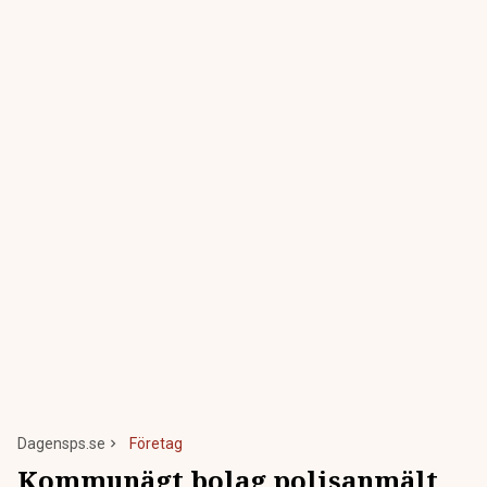
Dagensps.se
Företag
Kommunägt bolag polisanmält