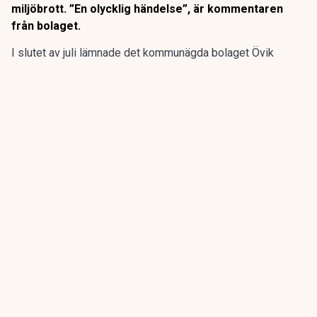
miljöbrott. ”En olycklig händelse”, är kommentaren
från bolaget.
I slutet av juli lämnade det kommunägda bolaget Övik
energi in en anmälan om en driftstörning gällande sin
anläggning vid Hörneborgsverket till länsstyrelsen i
Västernorrland.
ANNONS
Gör pensionen enklare att förstå och hantera
ANNONS