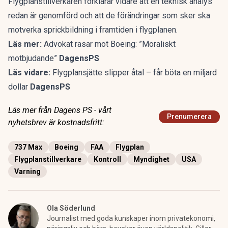
Flygplanstillverkaren förklarar vidare att en teknisk analys
redan är genomförd och att de förändringar som sker ska
motverka sprickbildning i framtiden i flygplanen.
Läs mer:
Advokat rasar mot Boeing: ”Moraliskt
motbjudande”
DagensPS
Läs vidare:
Flygplansjätte slipper åtal – får böta en miljard
dollar
DagensPS
Läs mer från Dagens PS - vårt
Prenumerera
nyhetsbrev är kostnadsfritt:
737 Max
Boeing
FAA
Flygplan
Flygplanstillverkare
Kontroll
Myndighet
USA
Varning
Ola Söderlund
Journalist med goda kunskaper inom privatekonomi,