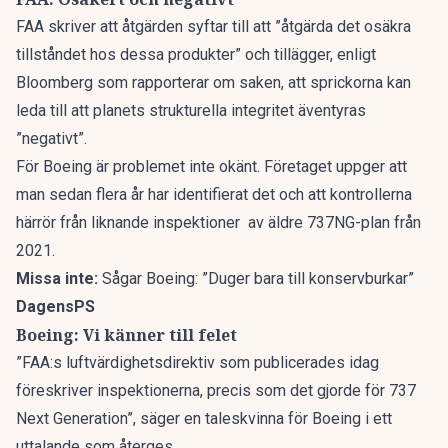
FAA skriver att åtgärden syftar till att ”åtgärda det osäkra
tillståndet hos dessa produkter” och tillägger, enligt
Bloomberg
som rapporterar om saken, att sprickorna kan
leda till att planets strukturella integritet äventyras
”negativt”.
För Boeing är problemet inte okänt. Företaget uppger att
man sedan flera år har identifierat det och att kontrollerna
härrör från liknande inspektioner av äldre 737NG-plan från
2021.
Missa inte:
Sågar Boeing: ”Duger bara till konservburkar”
DagensPS
Boeing: Vi känner till felet
”FAA:s luftvärdighetsdirektiv som publicerades idag
föreskriver inspektionerna, precis som det gjorde för 737
Next Generation”, säger en taleskvinna för Boeing i ett
uttalande som återges.