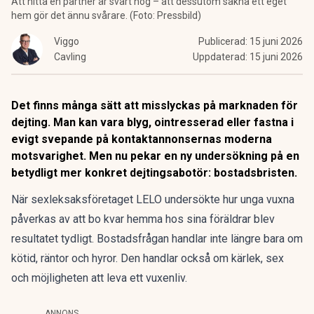
Att hitta en partner är svårt nog – att dessutom sakna ett eget
hem gör det ännu svårare. (Foto: Pressbild)
Viggo
Publicerad:
15 juni 2026
Cavling
Uppdaterad:
15 juni 2026
Det finns många sätt att misslyckas på marknaden för
dejting. Man kan vara blyg, ointresserad eller fastna i
evigt svepande på kontaktannonsernas moderna
motsvarighet. Men nu pekar en ny undersökning på en
betydligt mer konkret dejtingsabotör: bostadsbristen.
När
sexleksaksföretaget LELO
undersökte hur unga vuxna
påverkas av att bo kvar hemma hos sina föräldrar blev
resultatet tydligt. Bostadsfrågan handlar inte längre bara om
kötid, räntor och hyror. Den handlar också om kärlek, sex
och möjligheten att leva ett vuxenliv.
ANNONS