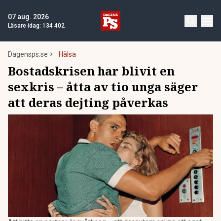
07 aug. 2026
Läsare idag:
134 402
Dagensps.se
Hälsa
Bostadskrisen har blivit en
sexkris – åtta av tio unga säger
att deras dejting påverkas