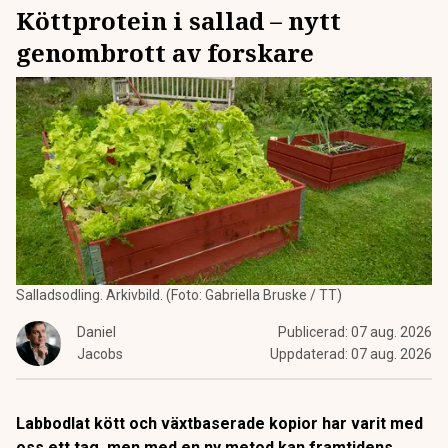
Köttprotein i sallad – nytt
genombrott av forskare
Salladsodling. Arkivbild. (Foto: Gabriella Bruske / TT)
Daniel
Publicerad:
07 aug. 2026
Jacobs
Uppdaterad:
07 aug. 2026
Labbodlat kött och växtbaserade kopior har varit med
oss ett tag, men med en ny metod kan framtidens