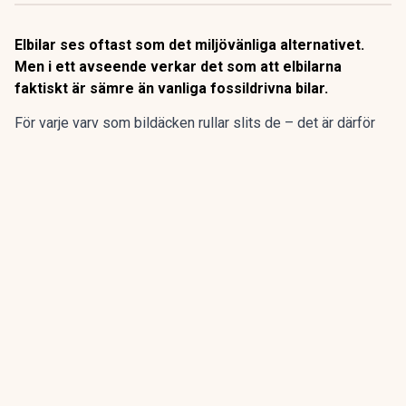
Elbilar ses oftast som det miljövänliga alternativet.
Men i ett avseende verkar det som att elbilarna
faktiskt är sämre än vanliga fossildrivna bilar.
För varje varv som bildäcken rullar slits de – det är därför
man då och då ska kontrollera mönsterdjupet. Det där
slitaget av däckens gummi innebär att mikroskopiska
partiklar släpps ut i miljön.
ANNONS