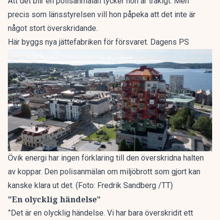
Att det blir en polisanmälan tycker hon är tråkigt. Men
precis som länsstyrelsen vill hon påpeka att det inte är
något stort överskridande.
Här byggs nya jättefabriken för försvaret. Dagens PS
Övik energi har ingen förklaring till den överskridna halten
av koppar. Den polisanmälan om miljöbrott som gjort kan
kanske klara ut det. (Foto: Fredrik Sandberg /TT)
”En olycklig händelse”
”Det är en olycklig händelse. Vi har bara överskridit ett