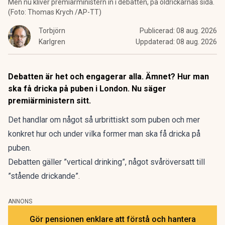
Men nu kliver premiärministern in i debatten, på öldrickarnas sida.
(Foto: Thomas Krych /AP-TT)
Torbjörn
Publicerad:
08 aug. 2026
Karlgren
Uppdaterad:
08 aug. 2026
Debatten är het och engagerar alla. Ämnet? Hur man
ska få dricka på puben i London. Nu säger
premiärministern sitt.
Det handlar om något så urbrittiskt som puben och mer
konkret hur och under vilka former man ska få dricka på
puben.
Debatten gäller ”vertical drinking”, något svåröversatt till
”stående drickande”.
ANNONS
Gör pensionen enklare att förstå och hantera