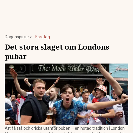
Dagensps.se
Företag
Det stora slaget om Londons
pubar
Att få stå och dricka utanför puben – en hotad tradition i London.