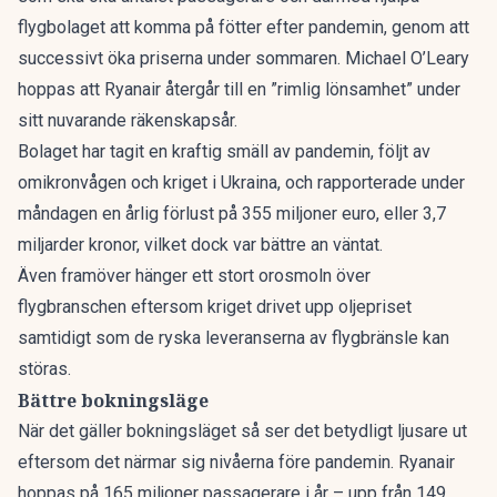
flygbolaget att komma på fötter efter pandemin, genom att
successivt öka priserna under sommaren. Michael O’Leary
hoppas att Ryanair återgår till en ”rimlig lönsamhet” under
sitt nuvarande räkenskapsår.
Bolaget har tagit en kraftig smäll av pandemin
, följt av
omikronvågen och kriget i Ukraina, och rapporterade under
måndagen en årlig förlust på 355 miljoner euro, eller 3,7
miljarder kronor, vilket dock var bättre an väntat.
Även framöver hänger ett stort orosmoln över
flygbranschen eftersom kriget drivet upp oljepriset
samtidigt som de ryska leveranserna av flygbränsle kan
störas.
Bättre bokningsläge
När det gäller bokningsläget så ser det betydligt ljusare ut
eftersom det närmar sig nivåerna före pandemin. Ryanair
hoppas på 165 miljoner passagerare i år – upp från 149