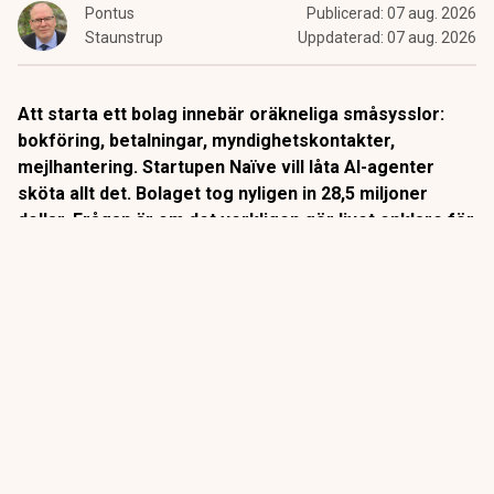
Pontus
Publicerad:
07 aug. 2026
Staunstrup
Uppdaterad:
07 aug. 2026
Att starta ett bolag innebär oräkneliga småsysslor:
bokföring, betalningar, myndighetskontakter,
mejlhantering. Startupen Naïve vill låta AI-agenter
sköta allt det. Bolaget tog nyligen in 28,5 miljoner
dollar. Frågan är om det verkligen gör livet enklare för
företagare, eller om det bara flyttar besväret till en ny
sorts ansvarsproblem.
Naïve, grundat av 20-åriga Berkeley-avhopparna Sean Dorje
och Dennis Zax,
beskriver sig själva som ”en autonom
företagsmotor”.
Kunden beskriver sin verksamhet i en enda
konfigurationsfil, varpå Naïve automatiskt sätter upp hela
den operativa strukturen: bolagsbildning, betalkort,