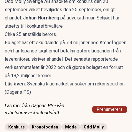
Odd Molly Sverige AB ansökte om konkurs den 20
september vilket beviljades den 25 september, enligt
ehandel.
Johan Hörnberg
på advokatfirman Schjødt har
utsetts till konkursförvaltare.
Cirka 25 anställda berörs.
Bolaget har ett skuldsaldo på 7,4 miljoner hos Kronofogden
och har löpande tagit emot betalningsförelägganden från
leverantörer, skriver ehandel. Det senaste rapporterade
verksamhetsåret är 2022 och då gjorde bolaget en förlust
på 18,2 miljoner kronor.
Läs även:
Svenska klädmärket ansöker om rekonstruktion
(Dagens PS)
Läs mer från Dagens PS - vårt
Prenumerera
nyhetsbrev är kostnadsfritt:
Konkurs
Kronofogden
Mode
Odd Molly