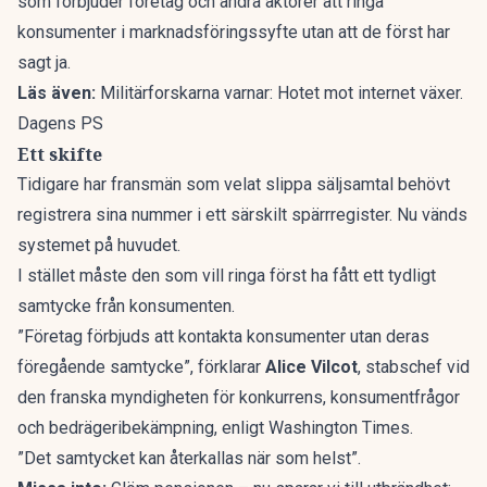
som förbjuder företag och andra aktörer att ringa
konsumenter i marknadsföringssyfte utan att de först har
sagt ja.
Läs även:
Militärforskarna varnar: Hotet mot internet växer.
Dagens PS
Ett skifte
Tidigare har fransmän som velat slippa säljsamtal behövt
registrera sina nummer i ett särskilt spärrregister. Nu vänds
systemet på huvudet.
I stället måste den som vill ringa först ha fått ett tydligt
samtycke från konsumenten.
”Företag förbjuds att kontakta konsumenter utan deras
föregående samtycke”, förklarar
Alice Vilcot
, stabschef vid
den franska myndigheten för konkurrens, konsumentfrågor
och bedrägeribekämpning, enligt
Washington Times
.
”Det samtycket kan återkallas när som helst”.