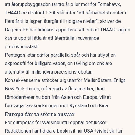
att återuppbyggnaden tar tre år eller mer för Tomahawk,
THAAD och Patriot. USA står inför ”ett sårbarhetsfönster i
flera år tills lagren återgår till tidigare nivåer”, skriver de.
Dagens PS har tidigare rapporterat att enbart THAAD-lagren
kan ta upp till åtta år
att återställa i nuvarande
produktionstakt.
Pentagon letar därför parallella spår och har utlyst en
expressfil för billigare vapen
, en tävling om enklare
alternativ till miljondyra precisionsrobotar.
Konsekvenserna sträcker sig utanför Mellanöstern. Enligt
New York Times, refererad av flera medier, dras
förnödenheter nu bort från Asien och Europa, vilket
försvagar avskräckningen mot Ryssland och Kina.
Europa får ta större ansvar
För europeisk försvarsindustri öppnar det luckor.
Redaktionen har tidigare beskrivit hur
USA-tvivlet skiftar