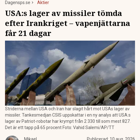
Dagensps.se
Aktier
USA:s lager av missiler tömda
efter Irankriget – vapenjättarna
får 21 dagar
Striderna mellan USA och Iran har slagit hårt mot USAs lager av
missiler. Tankesmedjan CSIS uppskattar i en ny analys att USA:s
lager av Patriot-robotar har krympt från 2 330 till som mest 827.
Det är ett tapp på 65 procent Foto: Vahid Salemi/AP/TT
Mikael
Publicerad:
10 aug. 2026