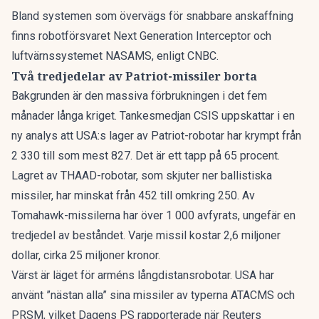
Bland systemen som övervägs för snabbare anskaffning
finns robotförsvaret Next Generation Interceptor och
luftvärnssystemet NASAMS,
enligt CNBC
.
Två tredjedelar av Patriot-missiler borta
Bakgrunden är den massiva förbrukningen i det fem
månader långa kriget. Tankesmedjan CSIS uppskattar
i en
ny analys
att USA:s lager av Patriot-robotar har krympt från
2 330 till som mest 827. Det är ett tapp på 65 procent.
Lagret av THAAD-robotar, som skjuter ner ballistiska
missiler, har minskat från 452 till omkring 250. Av
Tomahawk-missilerna har över 1 000 avfyrats, ungefär en
tredjedel av beståndet. Varje missil kostar 2,6 miljoner
dollar, cirka 25 miljoner kronor.
Värst är läget för arméns långdistansrobotar. USA har
använt
”nästan alla” sina missiler
av typerna ATACMS och
PRSM, vilket Dagens PS rapporterade när Reuters