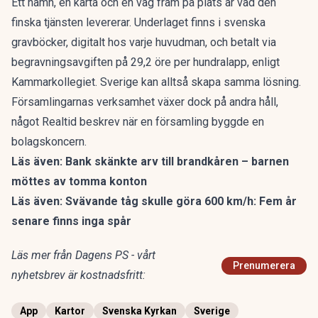
Ett namn, en karta och en väg fram på plats är vad den
finska tjänsten levererar. Underlaget finns i svenska
gravböcker, digitalt hos varje huvudman, och betalt via
begravningsavgiften på 29,2 öre per hundralapp, enligt
Kammarkollegiet. Sverige kan alltså skapa samma lösning.
Församlingarnas verksamhet växer dock på andra håll,
något
Realtid beskrev när en församling byggde en
bolagskoncern
.
Läs även:
Bank skänkte arv till brandkåren – barnen
möttes av tomma konton
Läs även:
Svävande tåg skulle göra 600 km/h: Fem år
senare finns inga spår
Läs mer från Dagens PS - vårt
Prenumerera
nyhetsbrev är kostnadsfritt:
App
Kartor
Svenska Kyrkan
Sverige