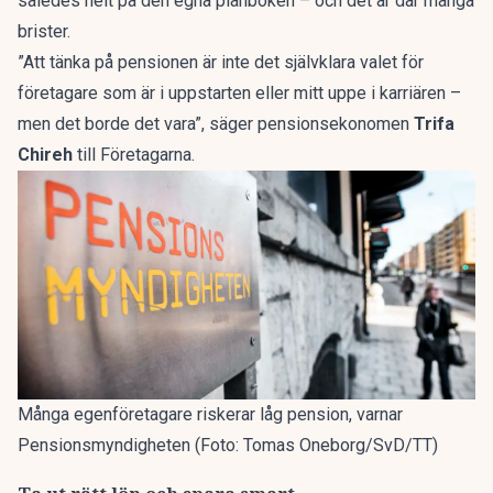
således helt på den egna plånboken – och det är där många
brister.
”Att tänka på pensionen är inte det självklara valet för
företagare som är i uppstarten eller mitt uppe i karriären –
men det borde det vara”, säger pensionsekonomen
Trifa
Chireh
till
Företagarna
.
Många egenföretagare riskerar låg pension, varnar
Pensionsmyndigheten (Foto: Tomas Oneborg/SvD/TT)