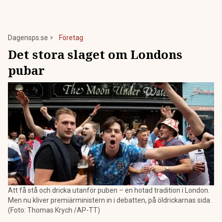
Dagensps.se
Företag
Det stora slaget om Londons
pubar
Att få stå och dricka utanför puben – en hotad tradition i London.
Men nu kliver premiärministern in i debatten, på öldrickarnas sida.
(Foto: Thomas Krych /AP-TT)