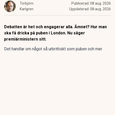
Torbjörn
Publicerad:
08 aug. 2026
Karlgren
Uppdaterad:
08 aug. 2026
Debatten är het och engagerar alla. Ämnet? Hur man
ska få dricka på puben i London. Nu säger
premiärministern sitt.
Det handlar om något så urbrittiskt som puben och mer
konkret hur och under vilka former man ska få dricka på
puben.
Debatten gäller ”vertical drinking”, något svåröversatt till
”stående drickande”.
ANNONS
Gör pensionen enklare att förstå och hantera