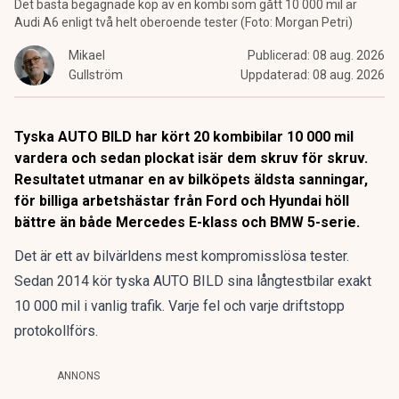
Det bästa begagnade köp av en kombi som gått 10 000 mil är
Audi A6 enligt två helt oberoende tester (Foto: Morgan Petri)
Mikael
Publicerad:
08 aug. 2026
Gullström
Uppdaterad:
08 aug. 2026
Tyska AUTO BILD har kört 20 kombibilar 10 000 mil
vardera och sedan plockat isär dem skruv för skruv.
Resultatet utmanar en av bilköpets äldsta sanningar,
för billiga arbetshästar från Ford och Hyundai höll
bättre än både Mercedes E-klass och BMW 5-serie.
Det är ett av bilvärldens mest kompromisslösa tester.
Sedan 2014 kör tyska AUTO BILD sina långtestbilar exakt
10 000 mil i vanlig trafik. Varje fel och varje driftstopp
protokollförs.
ANNONS