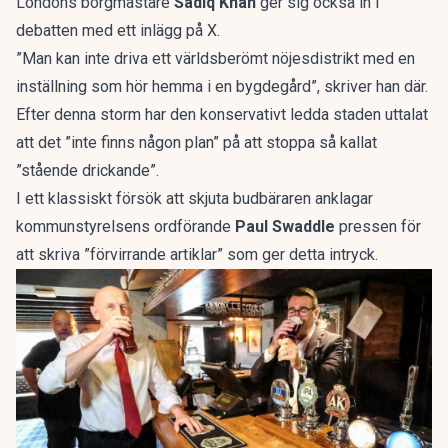
Londons borgmästare
Sadiq Khan
ger sig också in i
debatten med ett inlägg på X.
”Man kan inte driva ett världsberömt nöjesdistrikt med en
inställning som hör hemma i en bygdegård”, skriver han där.
Efter denna storm har den konservativt ledda staden uttalat
att det ”inte finns någon plan” på att stoppa så kallat
”stående drickande”.
I ett klassiskt försök att skjuta budbäraren anklagar
kommunstyrelsens ordförande
Paul Swaddle
pressen för
att skriva ”förvirrande artiklar” som ger detta intryck.