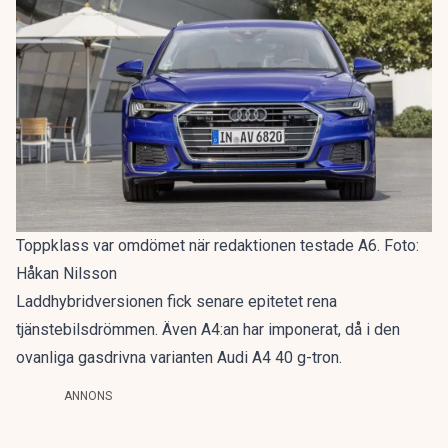
Toppklass var omdömet när redaktionen testade A6. Foto:
Håkan Nilsson
Laddhybridversionen fick senare epitetet
rena
tjänstebilsdrömmen
. Även A4:an har imponerat, då i den
ovanliga gasdrivna varianten
Audi A4 40 g-tron
.
ANNONS