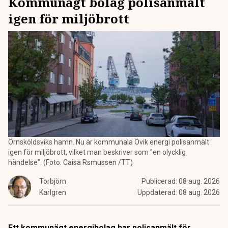
Kommunägt bolag polisanmält
igen för miljöbrott
Örnsköldsviks hamn. Nu är kommunala Övik energi polisanmält
igen för miljöbrott, vilket man beskriver som ”en olycklig
händelse”. (Foto: Caisa Rsmussen /TT)
Torbjörn
Publicerad:
08 aug. 2026
Karlgren
Uppdaterad:
08 aug. 2026
Ett kommunägt energibolag har polisanmält för