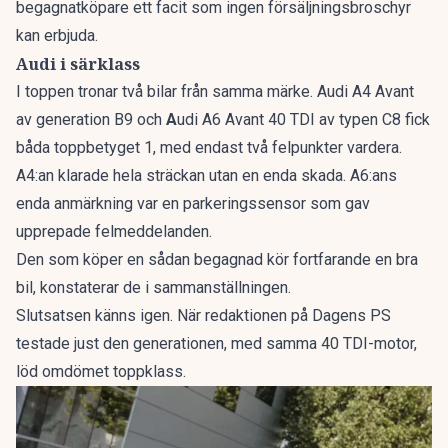
begagnatköpare ett facit som ingen försäljningsbroschyr
kan erbjuda.
Audi i särklass
I toppen tronar två bilar från samma märke. Audi A4 Avant
av generation B9 och
A
udi A6 Avant 40 TDI av typen C8 fick
båda toppbetyget 1, med endast två felpunkter vardera.
A4:an klarade hela sträckan utan en enda skada. A6:ans
enda anmärkning var en parkeringssensor som gav
upprepade felmeddelanden.
Den som köper en sådan begagnad kör fortfarande en bra
bil, konstaterar de i sammanställningen.
Slutsatsen känns igen. När redaktionen på Dagens PS
testade just den generationen, med samma 40 TDI-motor,
löd omdömet
toppklass
.