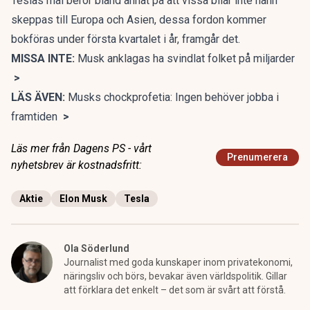
Teslas mål beror bland annat på att vissa bilar inte hann
skeppas till Europa och Asien, dessa fordon kommer
bokföras under första kvartalet i år, framgår det.
MISSA INTE:
Musk anklagas ha svindlat folket på miljarder
>
LÄS ÄVEN:
Musks chockprofetia: Ingen behöver jobba i
framtiden
>
Läs mer från Dagens PS - vårt
Prenumerera
nyhetsbrev är kostnadsfritt:
Aktie
Elon Musk
Tesla
Ola Söderlund
Journalist med goda kunskaper inom privatekonomi,
näringsliv och börs, bevakar även världspolitik. Gillar
att förklara det enkelt – det som är svårt att förstå.