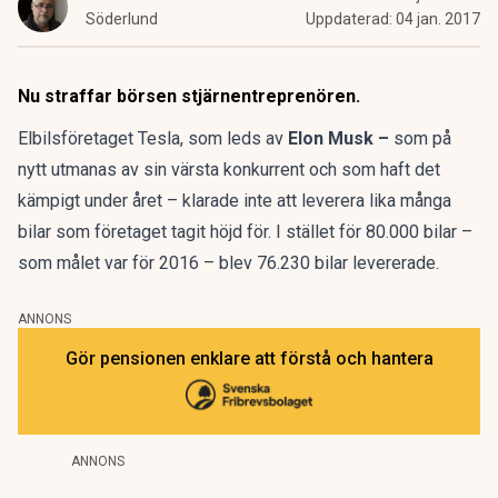
Söderlund
Uppdaterad:
04 jan. 2017
Nu straffar börsen stjärnentreprenören.
Elbilsföretaget Tesla, som leds av
Elon Musk –
som på
nytt
utmanas av sin värsta konkurrent
och som
haft det
kämpigt under året
– klarade inte att leverera lika många
bilar som företaget tagit höjd för. I stället för 80.000 bilar –
som målet var för 2016 – blev 76.230 bilar levererade.
ANNONS
Gör pensionen enklare att förstå och hantera
ANNONS