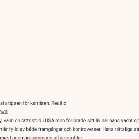
a tipsen för karriären. Realtid
all
y, vann en rättsstrid i USA men
förlorade sitt liv när hans yacht 
riär fylld av både framgångar och kontroverser. Hans rättsliga s
ts mest uppmärksammade affärsprofiler.