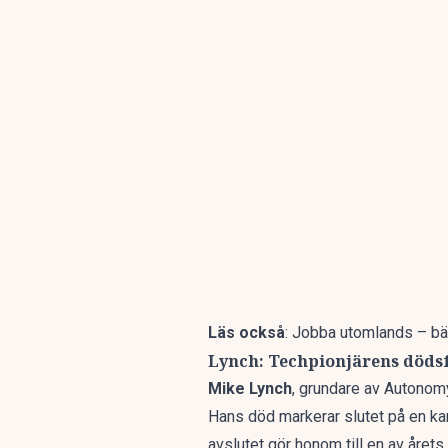
Läs också
:
Jobba utomlands – bäst
Lynch: Techpionjärens dödsf
Mike Lynch
, grundare av Autonom
Hans död markerar slutet på en kar
avslutet gör honom till en av åre