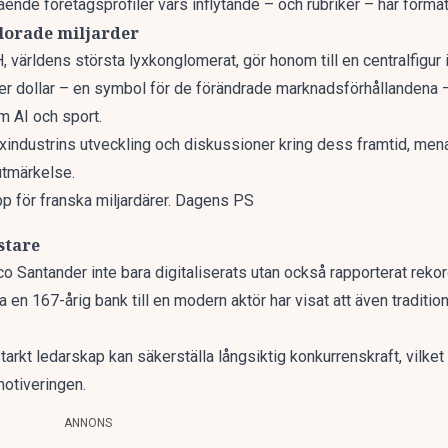
ående företagsprofiler vars inflytande – och rubriker – har format
lorade miljarder
 världens största lyxkonglomerat, gör honom till en centralfigur i 
r dollar
– en symbol för de förändrade marknadsförhållandena – h
m AI och sport.
industrins utveckling och diskussioner kring dess framtid, menar
 utmärkelse.
app för franska miljardärer. Dagens PS
stare
o Santander inte bara digitaliserats utan också rapporterat rekor
n 167-årig bank till en modern aktör har visat att även traditione
tarkt ledarskap kan säkerställa långsiktig konkurrenskraft, vilket 
motiveringen.
ANNONS