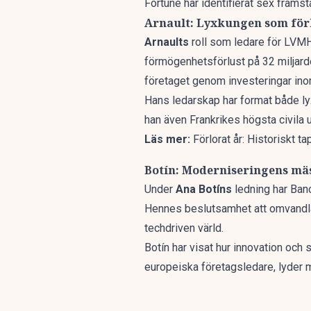
Fortune
har identifierat sex framst
Arnault: Lyxkungen som för
Arnaults
roll som ledare för LVMH,
förmögenhetsförlust på 32 miljarde
företaget genom investeringar ino
Hans ledarskap har format både lyx
han även Frankrikes högsta civila
Läs mer:
Förlorat år: Historiskt t
Botín: Moderniseringens mä
Under
Ana Botíns
ledning har Banc
Hennes beslutsamhet att omvandla e
techdriven värld.
Botín har visat hur innovation och s
europeiska företagsledare, lyder 