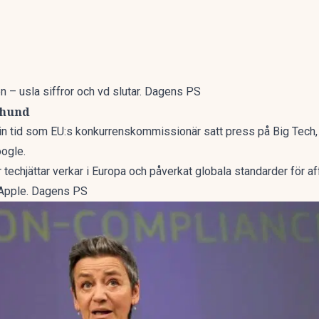
en – usla siffror och vd slutar. Dagens PS
thund
in tid som EU:s konkurrenskommissionär satt press på Big Tech
oogle.
r techjättar verkar i Europa och påverkat globala standarder för af
t Apple. Dagens PS