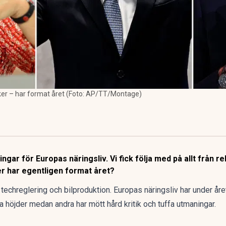
riker – har format året (Foto: AP/TT/Montage)
ngar för Europas näringsliv. Vi fick följa med på allt från r
er har egentligen format året?
l techreglering och bilproduktion. Europas näringsliv har under åre
nya höjder medan andra har mött hård kritik och tuffa utmaningar.