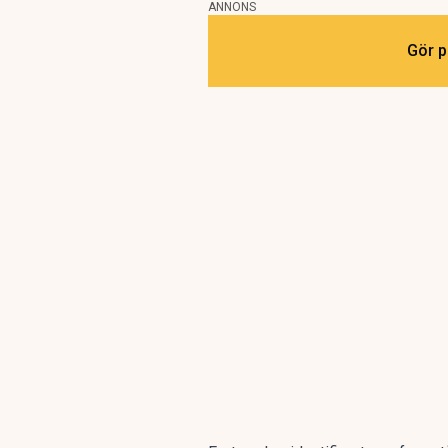
ANNONS
Gör p