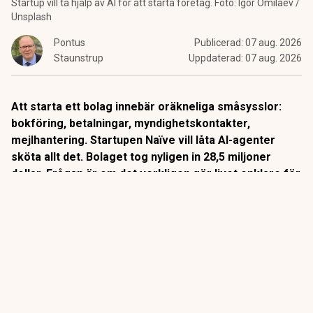
Startup vill ta hjälp av AI för att starta företag. Foto: Igor Omilaev /
Unsplash
Pontus
Publicerad:
07 aug. 2026
Staunstrup
Uppdaterad:
07 aug. 2026
Att starta ett bolag innebär oräkneliga småsysslor:
bokföring, betalningar, myndighetskontakter,
mejlhantering. Startupen Naïve vill låta AI-agenter
sköta allt det. Bolaget tog nyligen in 28,5 miljoner
dollar. Frågan är om det verkligen gör livet enklare för
företagare, eller om det bara flyttar besväret till en ny
sorts ansvarsproblem.
Naïve, grundat av 20-åriga Berkeley-avhopparna Sean Dorje
och Dennis Zax,
beskriver sig själva som ”en autonom
företagsmotor”.
Kunden beskriver sin verksamhet i en enda
konfigurationsfil, varpå Naïve automatiskt sätter upp hela