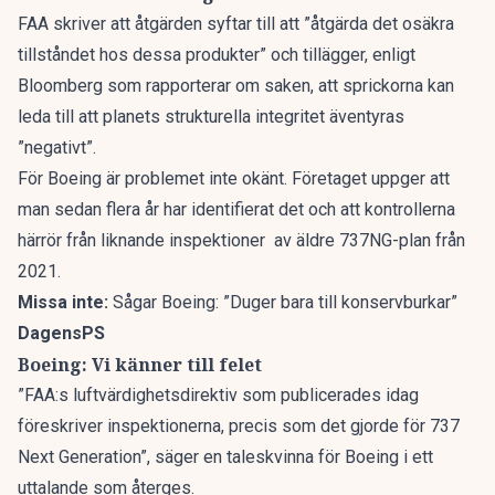
FAA skriver att åtgärden syftar till att ”åtgärda det osäkra
tillståndet hos dessa produkter” och tillägger, enligt
Bloomberg
som rapporterar om saken, att sprickorna kan
leda till att planets strukturella integritet äventyras
”negativt”.
För Boeing är problemet inte okänt. Företaget uppger att
man sedan flera år har identifierat det och att kontrollerna
härrör från liknande inspektioner av äldre 737NG-plan från
2021.
Missa inte:
Sågar Boeing: ”Duger bara till konservburkar”
DagensPS
Boeing: Vi känner till felet
”FAA:s luftvärdighetsdirektiv som publicerades idag
föreskriver inspektionerna, precis som det gjorde för 737
Next Generation”, säger en taleskvinna för Boeing i ett
uttalande som återges.