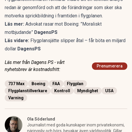
redan är genomförd och att de förändringar som sker ska
motverka sprickbildning i framtiden i flygplanen.
Läs mer:
Advokat rasar mot Boeing: ”Moraliskt
motbjudande”
DagensPS
Läs vidare:
Flygplansjätte slipper åtal – får böta en miljard
dollar
DagensPS
Läs mer från Dagens PS - vårt
Prenumerera
nyhetsbrev är kostnadsfritt:
737 Max
Boeing
FAA
Flygplan
Flygplanstillverkare
Kontroll
Myndighet
USA
Varning
Ola Söderlund
Journalist med goda kunskaper inom privatekonomi,
näringsliv och börs, bevakar även världspolitik. Gillar