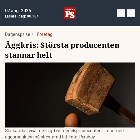
07 aug. 2026
Läsare idag:
90 104
Dagensps.se
Företag
Äggkris: Största producenten
stannar helt
Slutkacklat, visar det sig. Livsmedelsproducenten slutar med
äggproduktion på obestämd tid. Foto: Pixabay