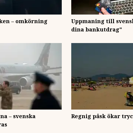
iken – omkörning
Uppmaning till svensk
dina bankutdrag"
na – svenska
Regnig påsk ökar tryc
ras