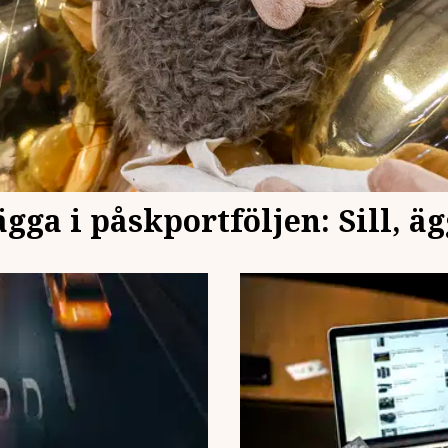
ägga i påskportföljen: Sill, ä