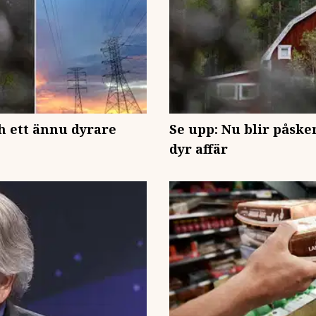
ch ett ännu dyrare
Se upp: Nu blir påske
dyr affär