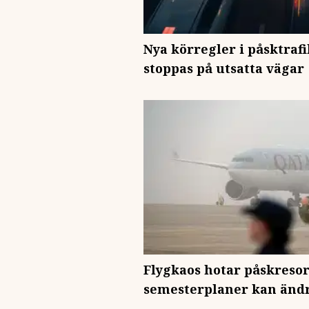
Nya körregler i påsktraf
stoppas på utsatta vägar
Flygkaos hotar påskresor
semesterplaner kan änd