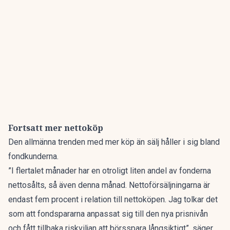
Fortsatt mer nettoköp
Den allmänna trenden med mer köp än sälj håller i sig bland
fondkunderna.
”I flertalet månader har en otroligt liten andel av fonderna
nettosålts, så även denna månad. Nettoförsäljningarna är
endast fem procent i relation till nettoköpen. Jag tolkar det
som att fondspararna anpassat sig till den nya prisnivån
och fått tillbaka riskviljan att börsspara långsiktigt”, säger