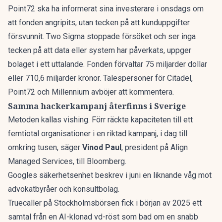
Point72 ska ha informerat sina investerare i onsdags om
att fonden angripits, utan tecken på att kunduppgifter
försvunnit. Two Sigma stoppade försöket och ser inga
tecken på att data eller system har påverkats, uppger
bolaget i ett uttalande. Fonden förvaltar 75 miljarder dollar
eller 710,6 miljarder kronor. Talespersoner för Citadel,
Point72 och Millennium avböjer att kommentera.
Samma hackerkampanj återfinns i Sverige
Metoden kallas vishing. Förr räckte kapaciteten till ett
femtiotal organisationer i en riktad kampanj, i dag till
omkring tusen, säger
Vinod Paul
, president på Align
Managed Services, till Bloomberg.
Googles säkerhetsenhet beskrev i juni en liknande våg mot
advokatbyråer och konsultbolag.
Truecaller på Stockholmsbörsen fick i början av 2025 ett
samtal från en AI-klonad vd-röst som bad om en snabb