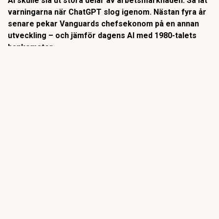
AI skulle slå ut stora delar av arbetsmarknaden. Så lät
varningarna när ChatGPT slog igenom. Nästan fyra år
senare pekar Vanguards chefsekonom på en annan
utveckling – och jämför dagens AI med 1980-talets
bankomater.
När
bankomaterna
började breda ut sig på 1980-talet låg
slutsatsen nära till hands: snart behövs inga
banktjänstemän längre.
Så blev det inte riktigt.
ANNONS
Gör pensionen enklare att förstå och hantera
ANNONS