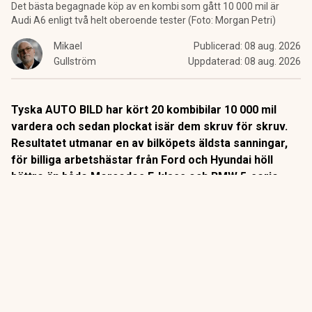
Det bästa begagnade köp av en kombi som gått 10 000 mil är
Audi A6 enligt två helt oberoende tester (Foto: Morgan Petri)
Mikael
Publicerad:
08 aug. 2026
Gullström
Uppdaterad:
08 aug. 2026
Tyska AUTO BILD har kört 20 kombibilar 10 000 mil
vardera och sedan plockat isär dem skruv för skruv.
Resultatet utmanar en av bilköpets äldsta sanningar,
för billiga arbetshästar från Ford och Hyundai höll
bättre än både Mercedes E-klass och BMW 5-serie.
Det är ett av bilvärldens mest kompromisslösa tester.
Sedan 2014 kör tyska AUTO BILD sina långtestbilar exakt
10 000 mil i vanlig trafik. Varje fel och varje driftstopp
protokollförs.
ANNONS