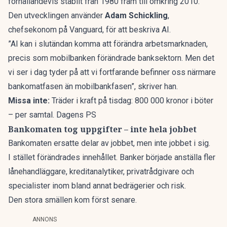
förhållandevis stabilt från 1980 fram till omkring 2010.
Den utvecklingen använder
Adam Schickling
,
chefsekonom på Vanguard, för att
beskriva AI
.
”AI kan i slutändan komma att förändra arbetsmarknaden,
precis som mobilbanken förändrade banksektorn. Men det
vi ser i dag tyder på att vi fortfarande befinner oss närmare
bankomatfasen än mobilbankfasen”,
skriver han
.
Missa inte:
Träder i kraft på tisdag: 800 000 kronor i böter
– per samtal. Dagens PS
Bankomaten tog uppgifter – inte hela jobbet
Bankomaten ersatte delar av jobbet, men inte jobbet i sig.
I stället förändrades innehållet. Banker började anställa fler
lånehandläggare, kreditanalytiker, privatrådgivare och
specialister inom bland annat bedrägerier och risk.
Den stora smällen kom först senare.
ANNONS