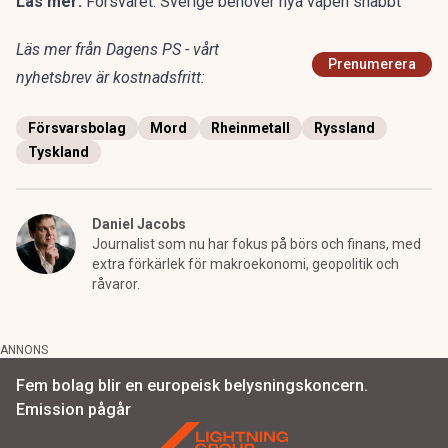
Läs mer:
Försvaret: Sverige behöver nya vapen snabbt
Läs mer från Dagens PS - vårt
Prenumerera
nyhetsbrev är kostnadsfritt:
Försvarsbolag
Mord
Rheinmetall
Ryssland
Tyskland
Daniel Jacobs
Journalist som nu har fokus på börs och finans, med
extra förkärlek för makroekonomi, geopolitik och
råvaror.
ANNONS
Fem bolag blir en europeisk belysningskoncern.
Emission pågår