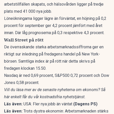
arbetstillfällen skapats, och hälsovården ligger på tredje
plats med 41 000 nya jobb.
Löneökningarna ligger lägre än förväntat, en höjning på 0,2
procent för september ger 4,2 procent jämfört med året
innan. Där låg prognoserna på 0,3 respektive 4,3 procent.
Wall Street på rött
De överraskande starka arbetsmarknadssiffrorna ger en
riktigt sur inledning på fredagens handel på New York-
börsen. Samtliga index är på rött när detta skrivs på
fredagen klockan 15.50.
Nasdaq är ned 0,69 procent, S&P500 0,72 procent och Dow
Jones 0,58 procent.
Vill du läsa mer av de senaste nyheterna om ekonomi?
Så
här enkelt får du vår kostnadsfria nyhetstjänst
.
Läs även:
USA: Fler nya jobb än väntat
(Dagens PS)
Läs även:
Trots dystra ekonomin: Arbetsmarknaden stärks