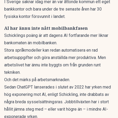
I Sverige saknar idag
mer än var åttonde kommun ett eget
bankkontor och bara under de tre senaste åren har 30
fysiska kontor försvunnit i landet.
AI har ännu inte nått mobilbankfasen
Schicklings poäng är att dagens AI fortfarande mer liknar
bankomaten än mobilbanken.
Stora språkmodeller kan redan automatisera en rad
arbetsuppgifter och göra anställda mer produktiva. Men
arbetslivet har ännu inte byggts om från grunden runt
tekniken.
Och det märks på arbetsmarknaden.
Sedan ChatGPT lanserades i slutet av 2022 har yrken med
hög exponering mot AI, enligt Schickling, inte drabbats av
några breda sysselsättningsras. Jobbtillväxten har i stort
hållit jämna steg med – eller varit högre än – i mindre AI-
exponerade yrken.