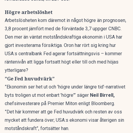
Högre arbetslöshet
Arbetslösheten kom däremot in något högre än prognosen,
3,8 procent jämfört med de förväntade 3,7
uppger CNBC
.
Den mer än väntat motståndskraftiga ekonomin i USA har
gjort investerarna försiktiga. Oron har rört sig kring hur
USA:s centralbank Fed agerar fortsättningsvis – kommer
räntenivån att ligga fortsatt högt eller till och med höjas
ytterligare?
”Ge Fed huvudvärk”
”Ekonomin ser het ut och ’högre under längre tid’-narrativet
byts troligen ut mot enbart ’högre'” säger
Neil Birrell,
chefsinvesterare på Premier Miton enligt Bloomberg.
”Det här kommer att ge Fed huvudvärk och resten av oss
mycket att fundera över; USA:s ekonomi visar återigen sin
motståndskraft”, fortsätter han.