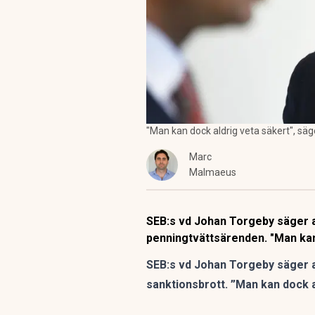
"Man kan dock aldrig veta säkert", sä
Marc
Malmaeus
SEB:s vd Johan Torgeby säger a
penningtvättsärenden. "Man kan
SEB:s vd Johan Torgeby säger a
sanktionsbrott. ”Man kan dock a