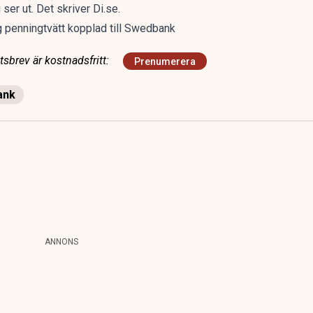
ser ut. Det skriver
Di.se
.
ig penningtvätt kopplad till Swedbank
sbrev är kostnadsfritt:
Prenumerera
ank
ANNONS