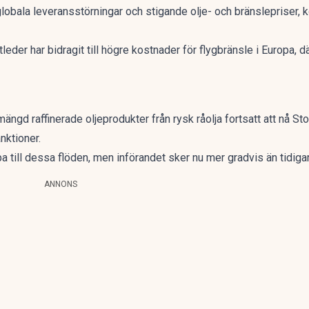
obala leveransstörningar och stigande olje- och bränslepriser, 
eder har bidragit till högre kostnader för flygbränsle i Europa, där
ängd raffinerade oljeprodukter från rysk råolja fortsatt att nå St
anktioner.
ppa till dessa flöden, men införandet sker nu mer gradvis än tidiga
ANNONS