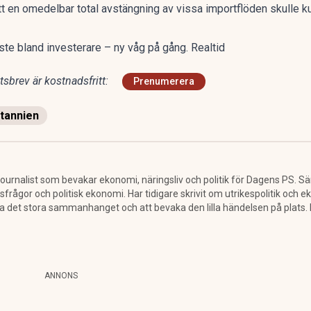
t en omedelbar total avstängning av vissa importflöden skulle ku
ste bland investerare – ny våg på gång. Realtid
sbrev är kostnadsfritt:
Prenumerera
itannien
urnalist som bevakar ekonomi, näringsliv och politik för Dagens PS. Särs
sfrågor och politisk ekonomi. Har tidigare skrivit om utrikespolitik och e
ra det stora sammanhanget och att bevaka den lilla händelsen på plats
ANNONS