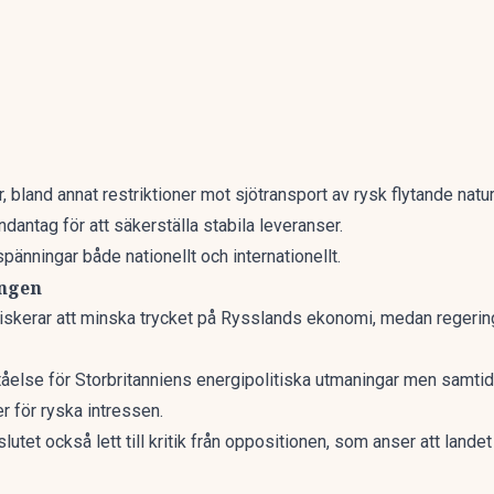
r, bland annat restriktioner mot sjötransport av rysk flytande nat
ndantag för att säkerställa stabila leveranser.
pänningar både nationellt och internationellt.
ingen
e riskerar att minska trycket på Rysslands ekonomi, medan regeri
åelse för Storbritanniens energipolitiska utmaningar men samtidigt 
er för ryska intressen.
utet också lett till kritik från oppositionen, som anser att landet b