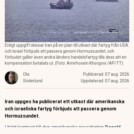
Enligt uppgift skissar Iran på en plan till utkast där fartyg från USA
och Israel förbjuds att passera genom Hormuzsundet, och
förbudet gäller även andra länders handelsfartyg tills dess att en
kompensation betalats ut. (Foto: Amirhosein Khorgooi /AP/TT)
Ola
Publicerad:
07 aug. 2026
Söderlund
Uppdaterad:
07 aug. 2026
Iran uppges ha publicerat ett utkast där amerikanska
och israeliska fartyg förbjuds att passera genom
Hormuzsundet.
I bjärt kontrast till den amerikanska presidenten
Donald