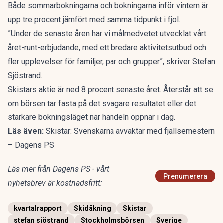
Både sommarbokningarna och bokningarna inför vintern är
upp tre procent jämfört med samma tidpunkt i fjol.
”Under de senaste åren har vi målmedvetet utvecklat vårt
året-runt-erbjudande, med ett bredare aktivitetsutbud och
fler upplevelser för familjer, par och grupper”, skriver Stefan
Sjöstrand.
Skistars aktie är ned 8 procent senaste året. Återstår att se
om börsen tar fasta på det svagare resultatet eller det
starkare bokningsläget när handeln öppnar i dag.
Läs även:
Skistar: Svenskarna avvaktar med fjällsemestern
– Dagens PS
Läs mer från Dagens PS - vårt
Prenumerera
nyhetsbrev är kostnadsfritt:
kvartalrapport
Skidåkning
Skistar
stefan sjöstrand
Stockholmsbörsen
Sverige