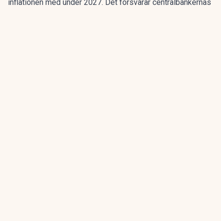
inflationen med under 2027. Det försvårar centralbankernas
försök att dämpa prisökningarna, varnar en ledande
investmentbank för.
ANNONS
Fem bolag blir en europeisk belysningskoncern.
Emission pågår
ANNONS