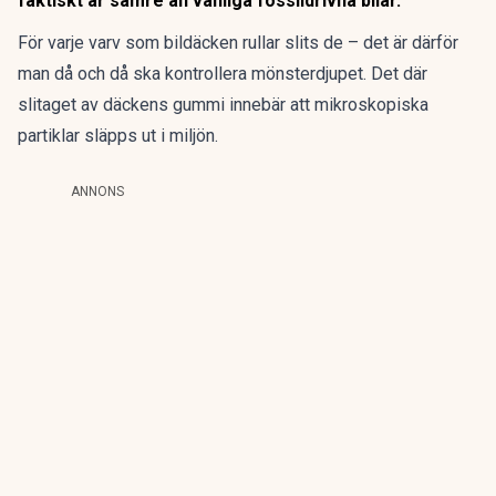
faktiskt är sämre än vanliga fossildrivna bilar.
För varje varv som bildäcken rullar slits de – det är därför
man då och då ska kontrollera mönsterdjupet. Det där
slitaget av däckens gummi innebär att mikroskopiska
partiklar släpps ut i miljön.
ANNONS