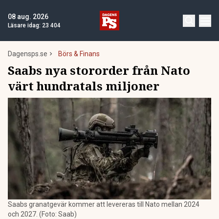
08 aug. 2026
Läsare idag:
23 404
Dagensps.se
Börs & Finans
Saabs nya stororder från Nato
värt hundratals miljoner
Saabs granatgevär kommer att levereras till Nato mellan 2024
och 2027. (Foto: Saab)