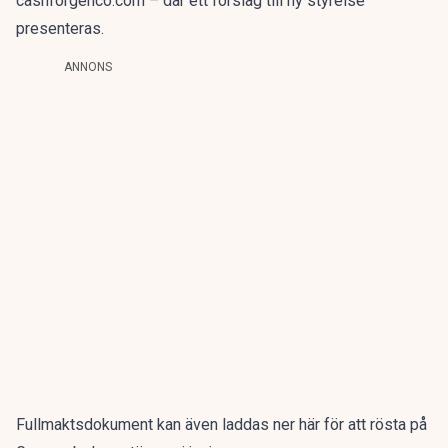
cashforgenco.com – där ett förslag till ny styrelse
presenteras.
ANNONS
Fullmaktsdokument kan även laddas ner här för att rösta på