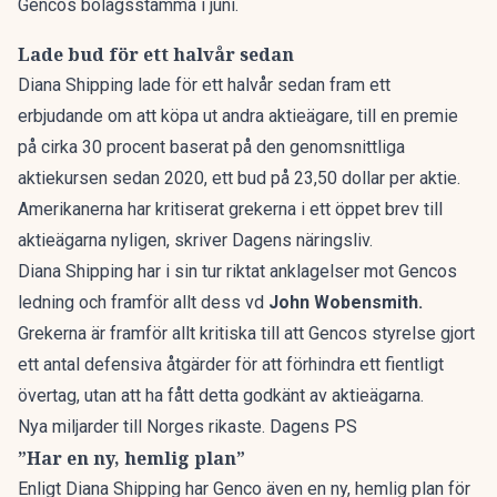
Gencos bolagsstämma i juni.
Lade bud för ett halvår sedan
Diana Shipping lade för ett halvår sedan fram ett
erbjudande om att köpa ut andra aktieägare, till en premie
på cirka 30 procent baserat på den genomsnittliga
aktiekursen sedan 2020, ett bud på 23,50 dollar per aktie.
Amerikanerna har kritiserat grekerna i ett öppet brev till
aktieägarna nyligen, skriver
Dagens näringsliv
.
Diana Shipping har i sin tur riktat anklagelser mot Gencos
ledning och framför allt dess vd
John Wobensmith.
Grekerna är framför allt kritiska till att Gencos styrelse gjort
ett antal defensiva åtgärder för att förhindra ett fientligt
övertag, utan att ha fått detta godkänt av aktieägarna.
Nya miljarder till Norges rikaste. Dagens PS
”Har en ny, hemlig plan”
Enligt Diana Shipping har Genco även en ny, hemlig plan för