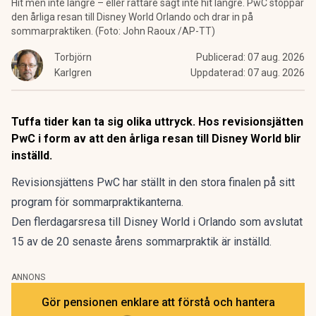
Hit men inte längre – eller rättare sagt inte hit längre. PwC stoppar
den årliga resan till Disney World Orlando och drar in på
sommarpraktiken. (Foto: John Raoux /AP-TT)
Torbjörn
Publicerad:
07 aug. 2026
Karlgren
Uppdaterad:
07 aug. 2026
Tuffa tider kan ta sig olika uttryck. Hos revisionsjätten
PwC i form av att den årliga resan till Disney World blir
inställd.
Revisionsjättens PwC har ställt in den stora finalen på sitt
program för sommarpraktikanterna.
Den flerdagarsresa till Disney World i Orlando som avslutat
15 av de 20 senaste årens sommarpraktik är inställd.
ANNONS
Gör pensionen enklare att förstå och hantera