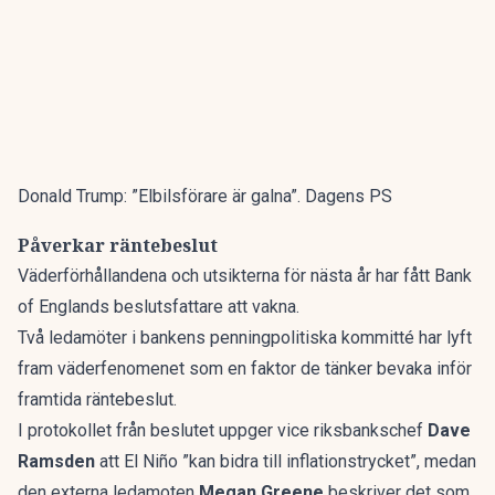
Donald Trump: ”Elbilsförare är galna”. Dagens PS
Påverkar räntebeslut
Väderförhållandena och utsikterna för nästa år har fått Bank
of Englands beslutsfattare att vakna.
Två ledamöter i bankens penningpolitiska kommitté har lyft
fram väderfenomenet som en faktor de tänker bevaka inför
framtida räntebeslut.
I protokollet från beslutet uppger vice riksbankschef
Dave
Ramsden
att El Niño ”kan bidra till inflationstrycket”, medan
den externa ledamoten
Megan Greene
beskriver det som