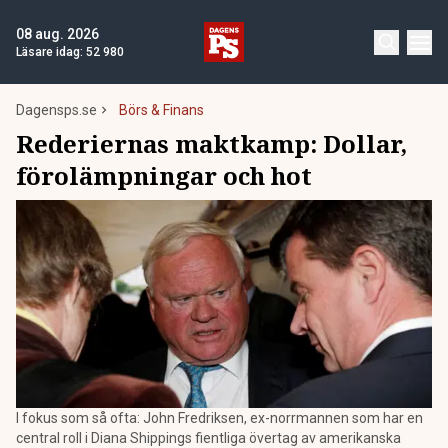
08 aug. 2026
Läsare idag:
52 980
Dagensps.se
Börs & Finans
Rederiernas maktkamp: Dollar,
förolämpningar och hot
I fokus som så ofta: John Fredriksen, ex-norrmannen som har en
central roll i Diana Shippings fientliga övertag av amerikanska