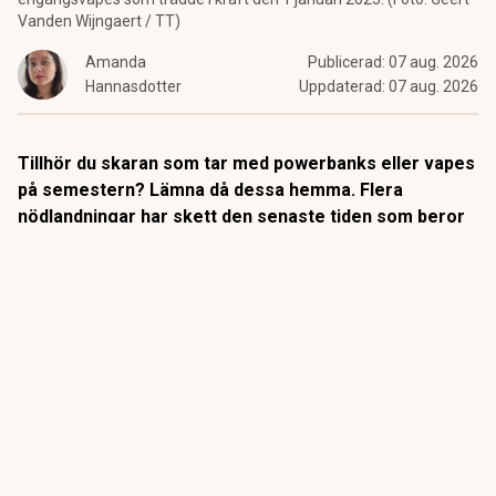
Vanden Wijngaert / TT)
Amanda
Publicerad:
07 aug. 2026
Hannasdotter
Uppdaterad:
07 aug. 2026
Tillhör du skaran som tar med powerbanks eller vapes
på semestern? Lämna då dessa hemma. Flera
nödlandningar har skett den senaste tiden som beror
på att batterierna fattat eld i planet och utsatt
passagerare för fara.
Litiumjonbatterier är bland flygbranschens tre största risker,
säger
Jonathan Nicholson
vid brittiska Civil Aviation
Authority till BBC.
Powerbanken får bara tas med i kabinen, aldrig i incheckat
bagage, enligt FAA. Att dessutom hålla den inom räckhåll är
en rekommendation som flera bolag gjort till egen regel.