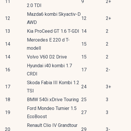
11
9
2+
2.0 TDI
Mazda6 kombi Skyactiv-D
12
12
2+
AWD
13
Kia ProCeed GT 1.6 T-GDI
14
2
Mercedes E 220 d T-
14
15
2
modell
14
Volvo V60 D2 Drive
15
2
Hyundai i40 kombi 1.7
16
17
2-
CRDI
Skoda Fabia III Kombi 1.2
17
24
3+
TSI
18
BMW 540i xDrive Touring
25
3
Ford Mondeo Turnier 1.5
19
27
3
EcoBoost
Renault Clio IV Grandtour
20
29
3-