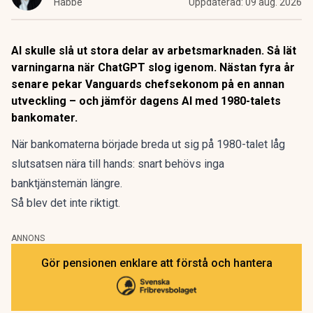
Habbe
Uppdaterad:
09 aug. 2026
AI skulle slå ut stora delar av arbetsmarknaden. Så lät
varningarna när ChatGPT slog igenom. Nästan fyra år
senare pekar Vanguards chefsekonom på en annan
utveckling – och jämför dagens AI med 1980-talets
bankomater.
När
bankomaterna
började breda ut sig på 1980-talet låg
slutsatsen nära till hands: snart behövs inga
banktjänstemän längre.
Så blev det inte riktigt.
ANNONS
Gör pensionen enklare att förstå och hantera