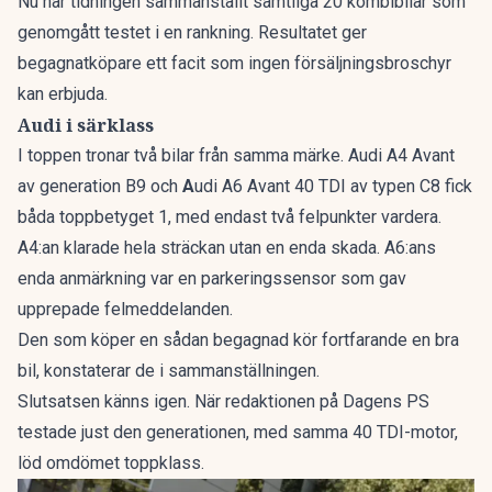
Nu har tidningen sammanställt
samtliga 20 kombibilar som
genomgått testet i en rankning
. Resultatet ger
begagnatköpare ett facit som ingen försäljningsbroschyr
kan erbjuda.
Audi i särklass
I toppen tronar två bilar från samma märke. Audi A4 Avant
av generation B9 och
A
udi A6 Avant 40 TDI av typen C8 fick
båda toppbetyget 1, med endast två felpunkter vardera.
A4:an klarade hela sträckan utan en enda skada. A6:ans
enda anmärkning var en parkeringssensor som gav
upprepade felmeddelanden.
Den som köper en sådan begagnad kör fortfarande en bra
bil, konstaterar de i sammanställningen.
Slutsatsen känns igen. När redaktionen på Dagens PS
testade just den generationen, med samma 40 TDI-motor,
löd omdömet
toppklass
.