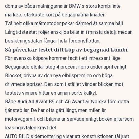
döma av båda mätningarna är BMW:s stora kombi inte
märkets starkaste kort på begagnatmarknaden.
Två helt olika mätmetoder pekar därmed åt samma håll.
Långtidstestet följer enskilda bilar in i minsta detalj, medan
besiktningsdatan fångar hela fordonsflottan.
Så påverkar testet ditt köp av begagnad kombi
För svenska köpare kommer facit i ett intressant läge.
Begagnade elbilar
steg 4 procent
i pris under april enligt
Blocket, drivna av den nya elbilspremien och höga
drivmedelspriser. Den som i stället vänder blicken mot
testets vinnare hittar en annan sorts kalkyl.
Både Audi A4 Avant B9 och A6 Avant är typiska före detta
tjänstebilar. De har ofta gått långt, men milen är
motorvägsmil, och bilarna är servade enligt boken eftersom
leasingavtalen krävt det.
AUTO BILD:s demontering visar att konstruktionen tål just