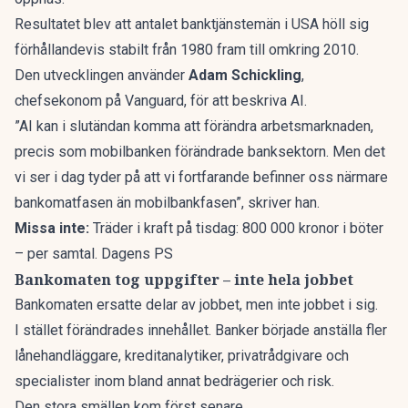
Resultatet blev att antalet banktjänstemän i USA höll sig
förhållandevis stabilt från 1980 fram till omkring 2010.
Den utvecklingen använder
Adam Schickling
,
chefsekonom på Vanguard, för att
beskriva AI
.
”AI kan i slutändan komma att förändra arbetsmarknaden,
precis som mobilbanken förändrade banksektorn. Men det
vi ser i dag tyder på att vi fortfarande befinner oss närmare
bankomatfasen än mobilbankfasen”,
skriver han
.
Missa inte:
Träder i kraft på tisdag: 800 000 kronor i böter
– per samtal. Dagens PS
Bankomaten tog uppgifter – inte hela jobbet
Bankomaten ersatte delar av jobbet, men inte jobbet i sig.
I stället förändrades innehållet. Banker började anställa fler
lånehandläggare, kreditanalytiker, privatrådgivare och
specialister inom bland annat bedrägerier och risk.
Den stora smällen kom först senare.