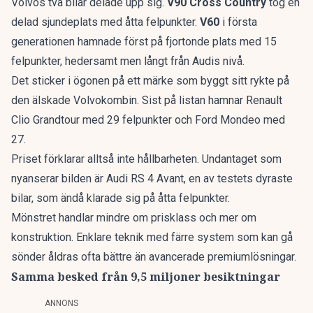
Volvos två bilar delade upp sig.
V90 Cross Country
tog en
delad sjundeplats med åtta felpunkter.
V60
i första
generationen hamnade först på fjortonde plats med 15
felpunkter, hedersamt men långt från Audis nivå.
Det sticker i ögonen på ett märke som byggt sitt rykte på
den älskade Volvokombin
. Sist på listan hamnar Renault
Clio Grandtour med 29 felpunkter och Ford Mondeo med
27.
Priset förklarar alltså inte hållbarheten. Undantaget som
nyanserar bilden är Audi RS 4 Avant, en av testets dyraste
bilar, som ändå klarade sig på åtta felpunkter.
Mönstret handlar mindre om prisklass och mer om
konstruktion. Enklare teknik med färre system som kan gå
sönder åldras ofta bättre än avancerade premiumlösningar.
Samma besked från 9,5 miljoner besiktningar
ANNONS