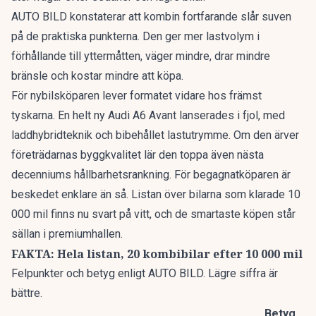
AUTO BILD konstaterar att kombin fortfarande slår suven
på de praktiska punkterna. Den ger mer lastvolym i
förhållande till yttermåtten, väger mindre, drar mindre
bränsle och kostar mindre att köpa.
För nybilsköparen lever formatet vidare hos främst
tyskarna. En
helt ny Audi A6 Avant
lanserades i fjol, med
laddhybridteknik och bibehållet lastutrymme. Om den ärver
företrädarnas byggkvalitet lär den toppa även nästa
decenniums hållbarhetsrankning. För begagnatköparen är
beskedet enklare än så. Listan över bilarna som klarade 10
000 mil finns nu svart på vitt, och de smartaste köpen står
sällan i premiumhallen.
FAKTA: Hela listan, 20 kombibilar efter 10 000 mil
Felpunkter och betyg enligt AUTO BILD. Lägre siffra är
bättre.
Betyg