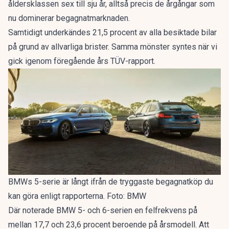
åldersklassen sex till sju år, alltså precis de årgångar som
nu dominerar begagnatmarknaden.
Samtidigt underkändes 21,5 procent av alla besiktade bilar
på grund av allvarliga brister. Samma mönster syntes när vi
gick igenom
föregående års TÜV-rapport
.
BMWs 5-serie är långt ifrån de tryggaste begagnatköp du
kan göra enligt rapporterna. Foto: BMW
Där noterade BMW 5- och 6-serien en felfrekvens på
mellan 17,7 och 23,6 procent beroende på årsmodell. Att