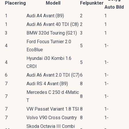
Placering
Modell
Felpunkter
Auto Bild
1
Audi A4 Avant (B9)
2
1
1
Audi A6 Avant 40 TDI (C8)
2
1
3
BMW 320d Touring (G21)
3
1
Ford Focus Turnier 2.0
4
5
1-
EcoBlue
Hyundai i30 Kombi 1.6
4
5
1-
CRDI
6
Audi A6 Avant 2.0 TDI (C7)
6
1-
7
Audi RS 4 Avant (B9)
8
1-
Mercedes C 250 d 4Matic
7
8
1-
T
7
VW Passat Variant 1.8 TSI
8
1-
7
Volvo V90 Cross Country
8
1-
Skoda Octavia III Combi