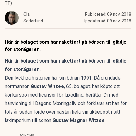
TT)
Ola
Publicerad:
09 nov. 2018
Söderlund
Uppdaterad:
09 nov. 2018
Här är bolaget som har raketfart på börsen till glädje
för storägaren.
Här är bolaget som har raketfart på börsen till glädje
för storägaren.
Den lyckliga historien har sin början 1991. Då grundade
norrmannen
Gustav Witzøe
, 65, bolaget; han köpte ett
konkursbo med licenser för laxodling,
berättar Di
med
hänvisning till Dagens Mæringsliv och förklarar att han för
tolv år sedan förde över nästan hela sin aktiepost i sitt
laximperium till sonen
Gustav Magnar Witzøe
.
ANNONS