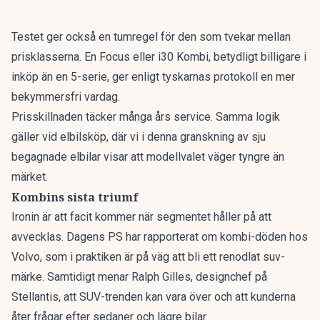
Testet ger också en tumregel för den som tvekar mellan
prisklasserna. En Focus eller i30 Kombi, betydligt billigare i
inköp än en 5-serie, ger enligt tyskarnas protokoll en mer
bekymmersfri vardag.
Prisskillnaden täcker många års service. Samma logik
gäller vid elbilsköp, där vi i denna granskning av
sju
begagnade elbilar
visar att modellvalet väger tyngre än
märket.
Kombins sista triumf
Ironin är att facit kommer när segmentet håller på att
avvecklas. Dagens PS har rapporterat om
kombi-döden hos
Volvo
, som i praktiken är på väg att bli ett renodlat suv-
märke. Samtidigt menar Ralph Gilles, designchef på
Stellantis, att
SUV-trenden kan vara över
och att kunderna
åter frågar efter sedaner och lägre bilar.