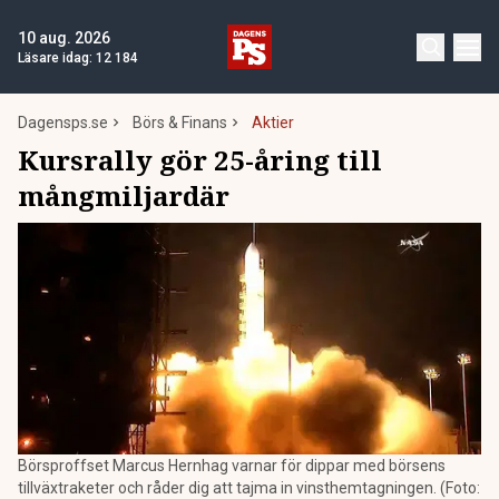
10 aug. 2026
Läsare idag:
12 184
Dagensps.se
Börs & Finans
Aktier
Kursrally gör 25-åring till
mångmiljardär
Börsproffset Marcus Hernhag varnar för dippar med börsens
tillväxtraketer och råder dig att tajma in vinsthemtagningen. (Foto: