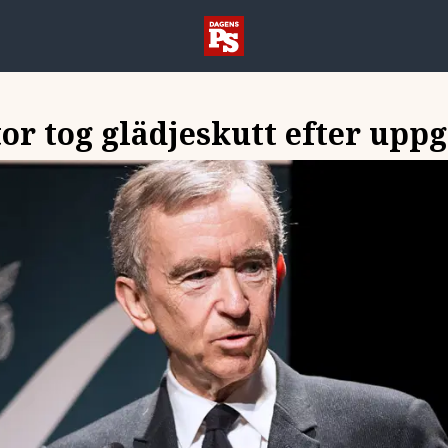
or tog glädjeskutt efter uppg