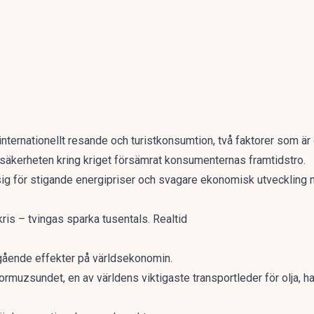
nternationellt resande och turistkonsumtion, två faktorer som är
osäkerheten kring kriget försämrat konsumenternas framtidstro.
sig för stigande energipriser och svagare ekonomisk utveckling m
is – tvingas sparka tusentals. Realtid
tgående effekter på världsekonomin.
uzsundet, en av världens viktigaste transportleder för olja, har 