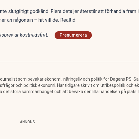
slutgiltigt godkänd. Flera detaljer återstår att förhandla fram in
mer än någonsin – hit vill de. Realtid
sbrev är kostnadsfritt:
Prenumerera
urnalist som bevakar ekonomi, näringsliv och politik för Dagens PS. Särs
sfrågor och politisk ekonomi. Har tidigare skrivit om utrikespolitik och e
ra det stora sammanhanget och att bevaka den lilla händelsen på plats
ANNONS