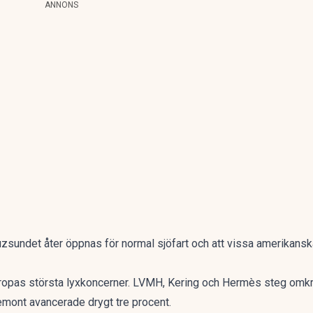
ANNONS
uzsundet åter öppnas för normal sjöfart och att vissa amerikanska
uropas största lyxkoncerner. LVMH, Kering och Hermès steg omkr
mont avancerade drygt tre procent.