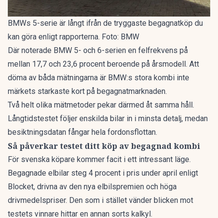
BMWs 5-serie är långt ifrån de tryggaste begagnatköp du
kan göra enligt rapporterna. Foto: BMW
Där noterade BMW 5- och 6-serien en felfrekvens på
mellan 17,7 och 23,6 procent beroende på årsmodell. Att
döma av båda mätningarna är BMW:s stora kombi inte
märkets starkaste kort på begagnatmarknaden.
Två helt olika mätmetoder pekar därmed åt samma håll.
Långtidstestet följer enskilda bilar in i minsta detalj, medan
besiktningsdatan fångar hela fordonsflottan.
Så påverkar testet ditt köp av begagnad kombi
För svenska köpare kommer facit i ett intressant läge.
Begagnade elbilar
steg 4 procent
i pris under april enligt
Blocket, drivna av den nya elbilspremien och höga
drivmedelspriser. Den som i stället vänder blicken mot
testets vinnare hittar en annan sorts kalkyl.