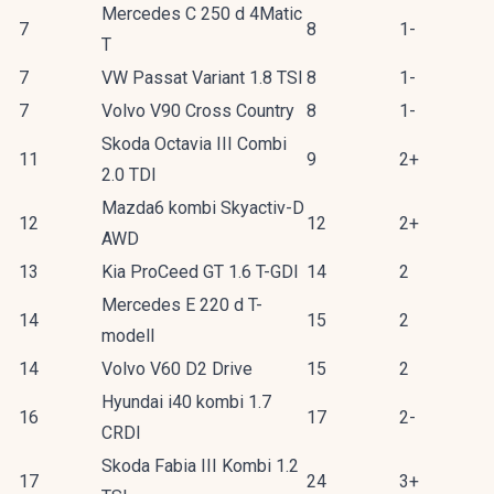
Mercedes C 250 d 4Matic
7
8
1-
T
7
VW Passat Variant 1.8 TSI
8
1-
7
Volvo V90 Cross Country
8
1-
Skoda Octavia III Combi
11
9
2+
2.0 TDI
Mazda6 kombi Skyactiv-D
12
12
2+
AWD
13
Kia ProCeed GT 1.6 T-GDI
14
2
Mercedes E 220 d T-
14
15
2
modell
14
Volvo V60 D2 Drive
15
2
Hyundai i40 kombi 1.7
16
17
2-
CRDI
Skoda Fabia III Kombi 1.2
17
24
3+