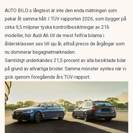
AUTO BILD:s långtest är inte den enda mätningen som
pekar åt samma håll. I
TÜV-rapporten 2026
, som bygger på
cirka 9,5 miljoner tyska kontrollbesiktningar av 216
modeller, hör Audi A6 till de mest felfria bilarna i
åldersklassen sex till sju år, alltså precis de årgångar som
nu dominerar begagnatmarknaden.
Samtidigt underkändes 21,5 procent av alla besiktade bilar
på grund av allvarliga brister. Samma mönster syntes när vi
gick igenom
föregående års TÜV-rapport
.