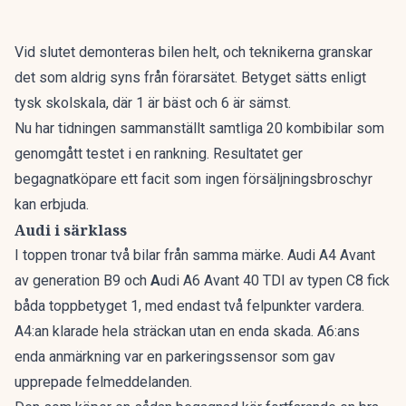
Vid slutet demonteras bilen helt, och teknikerna granskar
det som aldrig syns från förarsätet. Betyget sätts enligt
tysk skolskala, där 1 är bäst och 6 är sämst.
Nu har tidningen sammanställt
samtliga 20 kombibilar som
genomgått testet i en rankning
. Resultatet ger
begagnatköpare ett facit som ingen försäljningsbroschyr
kan erbjuda.
Audi i särklass
I toppen tronar två bilar från samma märke. Audi A4 Avant
av generation B9 och
A
udi A6 Avant 40 TDI av typen C8 fick
båda toppbetyget 1, med endast två felpunkter vardera.
A4:an klarade hela sträckan utan en enda skada. A6:ans
enda anmärkning var en parkeringssensor som gav
upprepade felmeddelanden.