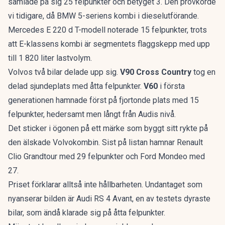
samlade på sig 25 felpunkter och betyget 3. Den provkörde
vi tidigare, då
BMW 5-seriens kombi
i dieselutförande.
Mercedes E 220 d T-modell noterade 15 felpunkter, trots
att
E-klassens kombi
är segmentets flaggskepp med upp
till 1 820 liter lastvolym.
Volvos två bilar delade upp sig.
V90 Cross Country
tog en
delad sjundeplats med åtta felpunkter.
V60
i första
generationen hamnade först på fjortonde plats med 15
felpunkter, hedersamt men långt från Audis nivå.
Det sticker i ögonen på ett märke som byggt sitt rykte på
den älskade Volvokombin
. Sist på listan hamnar Renault
Clio Grandtour med 29 felpunkter och Ford Mondeo med
27.
Priset förklarar alltså inte hållbarheten. Undantaget som
nyanserar bilden är Audi RS 4 Avant, en av testets dyraste
bilar, som ändå klarade sig på åtta felpunkter.