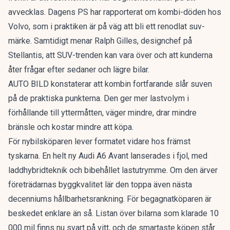
avvecklas. Dagens PS har rapporterat om
kombi-döden hos
Volvo
, som i praktiken är på väg att bli ett renodlat suv-
märke. Samtidigt menar Ralph Gilles, designchef på
Stellantis, att
SUV-trenden kan vara över
och att kunderna
åter frågar efter sedaner och lägre bilar.
AUTO BILD konstaterar att kombin fortfarande slår suven
på de praktiska punkterna. Den ger mer lastvolym i
förhållande till yttermåtten, väger mindre, drar mindre
bränsle och kostar mindre att köpa.
För nybilsköparen lever formatet vidare hos främst
tyskarna. En
helt ny Audi A6 Avant
lanserades i fjol, med
laddhybridteknik och bibehållet lastutrymme. Om den ärver
företrädarnas byggkvalitet lär den toppa även nästa
decenniums hållbarhetsrankning. För begagnatköparen är
beskedet enklare än så. Listan över bilarna som klarade 10
000 mil finns nu svart på vitt, och de smartaste köpen står