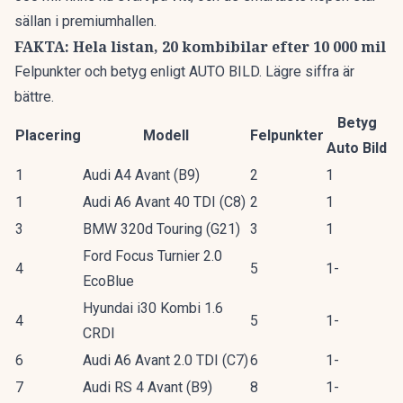
sällan i premiumhallen.
FAKTA: Hela listan, 20 kombibilar efter 10 000 mil
Felpunkter och betyg enligt AUTO BILD. Lägre siffra är
bättre.
Betyg
Placering
Modell
Felpunkter
Auto Bild
1
Audi A4 Avant (B9)
2
1
1
Audi A6 Avant 40 TDI (C8)
2
1
3
BMW 320d Touring (G21)
3
1
Ford Focus Turnier 2.0
4
5
1-
EcoBlue
Hyundai i30 Kombi 1.6
4
5
1-
CRDI
6
Audi A6 Avant 2.0 TDI (C7)
6
1-
7
Audi RS 4 Avant (B9)
8
1-