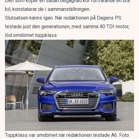
Den som köper en sådan begagnad kör fortfarande en bra
bil, konstaterar de i sammanställningen.
Slutsatsen känns igen. När redaktionen på Dagens PS
testade just den generationen, med samma 40 TDI-motor,
löd omdömet
toppklass
.
Toppklass var omdömet när redaktionen testade A6. Foto: