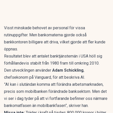
Visst minskade behovet av personal för vissa
rutinuppgifter. Men bankomaterna gjorde också
bankkontoren billigare att driva, vilket gjorde att fler kunde
öppnas.
Resultatet blev att antalet banktjänstemän i USA höll sig
förhållandevis stabilt från 1980 fram till omkring 2010.
Den utvecklingen använder
Adam Schickling
,
chefsekonom på Vanguard, för att
beskriva AI
.
”AI kan i slutändan komma att förändra arbetsmarknaden,
precis som mobilbanken förändrade banksektorn. Men det
vi ser i dag tyder på att vi fortfarande befinner oss närmare
bankomatfasen än mobilbankfasen”,
skriver han
.
Missa inte:
Träder i kraft på tisdag: 800 000 kronor i böter