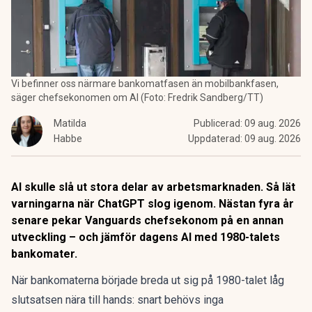
Vi befinner oss närmare bankomatfasen än mobilbankfasen,
säger chefsekonomen om AI (Foto: Fredrik Sandberg/TT)
Matilda
Publicerad:
09 aug. 2026
Habbe
Uppdaterad:
09 aug. 2026
AI skulle slå ut stora delar av arbetsmarknaden. Så lät
varningarna när ChatGPT slog igenom. Nästan fyra år
senare pekar Vanguards chefsekonom på en annan
utveckling – och jämför dagens AI med 1980-talets
bankomater.
När
bankomaterna
började breda ut sig på 1980-talet låg
slutsatsen nära till hands: snart behövs inga