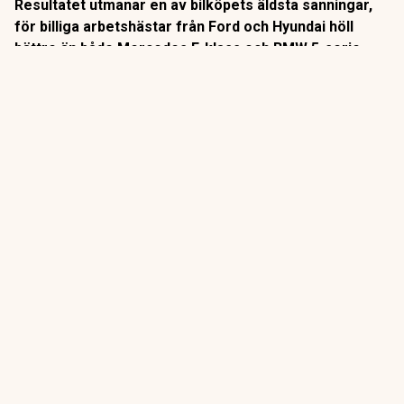
Resultatet utmanar en av bilköpets äldsta sanningar,
för billiga arbetshästar från Ford och Hyundai höll
bättre än både Mercedes E-klass och BMW 5-serie.
Det är ett av bilvärldens mest kompromisslösa tester.
Sedan 2014 kör tyska AUTO BILD sina långtestbilar exakt
10 000 mil i vanlig trafik. Varje fel och varje driftstopp
protokollförs.
ANNONS