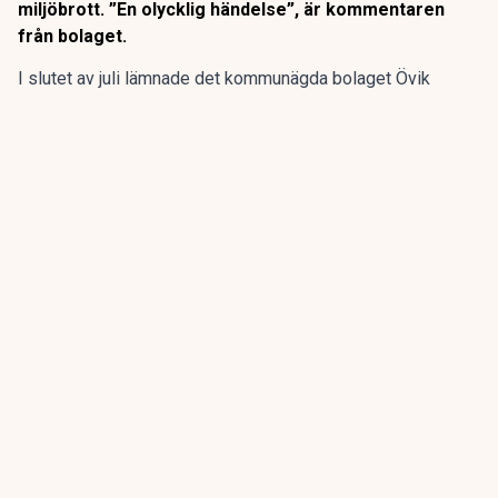
miljöbrott. ”En olycklig händelse”, är kommentaren
från bolaget.
I slutet av juli lämnade det kommunägda bolaget Övik
energi in en anmälan om en driftstörning gällande sin
anläggning vid Hörneborgsverket till länsstyrelsen i
Västernorrland.
ANNONS
Gör pensionen enklare att förstå och hantera
ANNONS