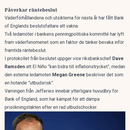
Påverkar räntebeslut
Väderförhållandena och utsikterna för nästa år har fått Bank
of Englands beslutsfattare att vakna.
Två ledamöter i bankens penningpolitiska kommitté har lyft
fram väderfenomenet som en faktor de tänker bevaka inför
framtida räntebeslut.
I protokollet från beslutet uppger vice riksbankschef
Dave
Ramsden
att El Niño ”kan bidra till inflationstrycket”, medan
den externa ledamoten
Megan Greene
beskriver det som
en hotande ”utbudsrisk”.
Varningen från Jefferies innebär ytterligare huvudbry för
Bank of England, som har kämpat för att dämpa
prisökningstakten efter en rad utbudschocker.