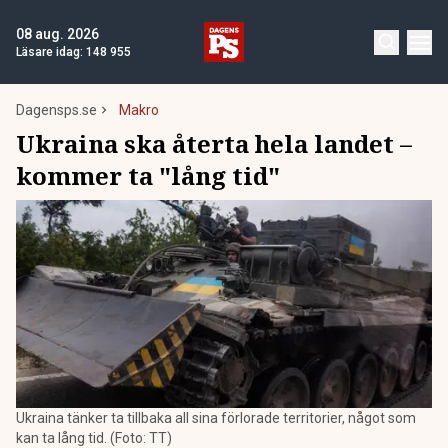
08 aug. 2026
Läsare idag:
148 955
Dagensps.se
Makro
Ukraina ska återta hela landet –
kommer ta "lång tid"
Ukraina tänker ta tillbaka all sina förlorade territorier, något som
kan ta lång tid. (Foto: TT)