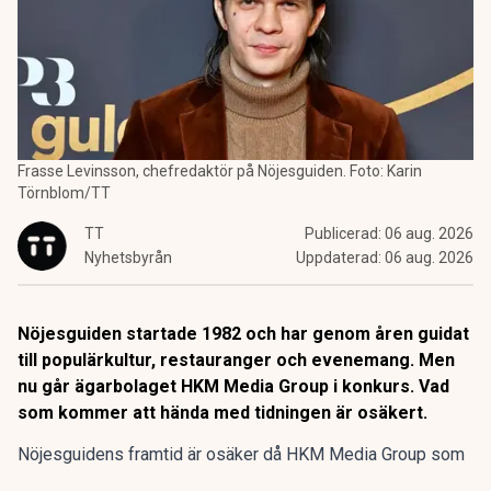
Frasse Levinsson, chefredaktör på Nöjesguiden. Foto: Karin
Törnblom/TT
TT
Publicerad:
06 aug. 2026
Nyhetsbyrån
Uppdaterad:
06 aug. 2026
Nöjesguiden startade 1982 och har genom åren guidat
till populärkultur, restauranger och evenemang. Men
nu går ägarbolaget HKM Media Group i konkurs. Vad
som kommer att hända med tidningen är osäkert.
Nöjesguidens framtid är osäker då HKM Media Group som
äger gratistidningen går i konkurs, enligt SVT