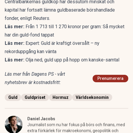
Centralbankernas guldköp har dessutom minskat och
kapital har fortsatt lämna guldbaserade börshandlade
fonder, enligt Reuters.
Läs mer:
Från 1 713 till 1 270 kronor per gram: Så mycket
har din guld-fond tappat
Läs mer:
Expert: Guld är kraftigt översålt – ny
rekorduppgång kan vänta
Läs mer:
Olja ned, guld upp på hopp om kanske-samtal
Läs mer från Dagens PS - vårt
Prenumerera
nyhetsbrev är kostnadsfritt:
Guld
Guldpriset
Hormuz
Världsekonomin
Daniel Jacobs
Journalist som nu har fokus på börs och finans, med
extra förkärlek för makroekonomi, geopolitik och