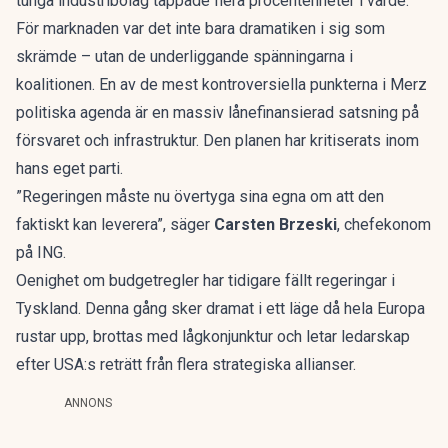
tunga industribolag tappade flera procentenheter i värde.
För marknaden var det inte bara dramatiken i sig som
skrämde – utan de underliggande spänningarna i
koalitionen. En av de mest kontroversiella punkterna i Merz
politiska agenda är en massiv lånefinansierad satsning på
försvaret och infrastruktur. Den planen har kritiserats inom
hans eget parti.
”Regeringen måste nu övertyga sina egna om att den
faktiskt kan leverera”, säger
Carsten Brzeski
, chefekonom
på ING.
Oenighet om budgetregler har tidigare fällt regeringar i
Tyskland. Denna gång sker dramat i ett läge då hela Europa
rustar upp, brottas med lågkonjunktur och letar ledarskap
efter USA:s reträtt från flera strategiska allianser.
ANNONS