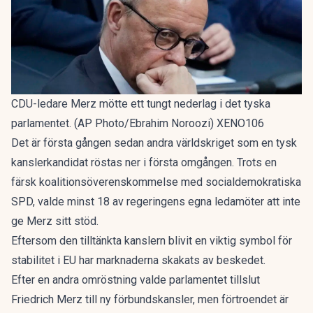
CDU-ledare Merz mötte ett tungt nederlag i det tyska
parlamentet. (AP Photo/Ebrahim Noroozi) XENO106
Det är första gången sedan andra världskriget som en tysk
kanslerkandidat röstas ner i första omgången. Trots en
färsk koalitionsöverenskommelse med socialdemokratiska
SPD, valde minst 18 av regeringens egna ledamöter att inte
ge Merz sitt stöd.
Eftersom den tilltänkta kanslern blivit en viktig symbol för
stabilitet i EU har marknaderna skakats av beskedet.
Efter en andra omröstning valde parlamentet tillslut
Friedrich Merz till ny förbundskansler, men förtroendet är