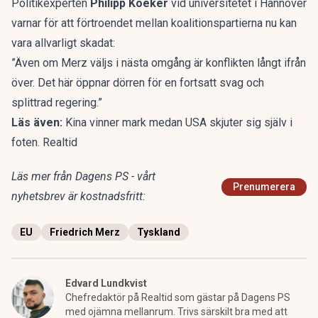
Politikexperten
Philipp Koeker
vid universitetet i Hannover
varnar för att förtroendet mellan koalitionspartierna nu kan
vara allvarligt skadat:
”Även om Merz väljs i nästa omgång är konflikten långt ifrån
över. Det här öppnar dörren för en fortsatt svag och
splittrad regering.”
Läs även:
Kina vinner mark medan USA skjuter sig själv i
foten. Realtid
Läs mer från Dagens PS - vårt
Prenumerera
nyhetsbrev är kostnadsfritt:
EU
Friedrich Merz
Tyskland
Edvard Lundkvist
Chefredaktör på Realtid som gästar på Dagens PS
med ojämna mellanrum. Trivs särskilt bra med att