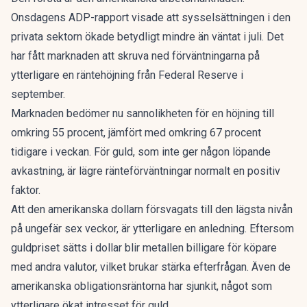
Onsdagens ADP-rapport visade att sysselsättningen i den
privata sektorn ökade betydligt mindre än väntat i juli. Det
har fått marknaden att skruva ned förväntningarna på
ytterligare en räntehöjning från Federal Reserve i
september.
Marknaden bedömer nu sannolikheten för en höjning till
omkring 55 procent, jämfört med omkring 67 procent
tidigare i veckan. För guld, som inte ger någon löpande
avkastning, är lägre ränteförväntningar normalt en positiv
faktor.
Att den amerikanska dollarn försvagats till den lägsta nivån
på ungefär sex veckor, är ytterligare en anledning. Eftersom
guldpriset sätts i dollar blir metallen billigare för köpare
med andra valutor, vilket brukar stärka efterfrågan. Även de
amerikanska obligationsräntorna har sjunkit, något som
ytterligare ökat intresset för guld.