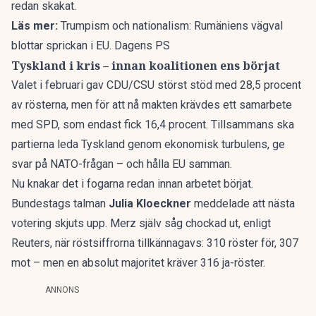
redan skakat.
Läs mer:
Trumpism och nationalism: Rumäniens vägval
blottar sprickan i EU. Dagens PS
Tyskland i kris – innan koalitionen ens börjat
Valet i februari gav CDU/CSU störst stöd med 28,5 procent
av rösterna, men för att nå makten krävdes ett samarbete
med SPD, som endast fick 16,4 procent. Tillsammans ska
partierna leda Tyskland genom ekonomisk turbulens, ge
svar på NATO-frågan – och hålla EU samman.
Nu knakar det i fogarna redan innan arbetet börjat.
Bundestags talman
Julia Kloeckner
meddelade att nästa
votering skjuts upp. Merz själv såg chockad ut,
enligt
Reuters
, när röstsiffrorna tillkännagavs: 310 röster för, 307
mot – men en absolut majoritet kräver 316 ja-röster.
ANNONS