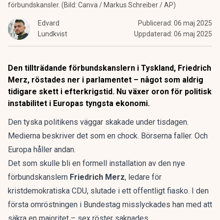
förbundskansler. (Bild: Canva / Markus Schreiber / AP)
Edvard
Publicerad:
06 maj 2025
Lundkvist
Uppdaterad:
06 maj 2025
Den tillträdande förbundskanslern i Tyskland, Friedrich
Merz, röstades ner i parlamentet – något som aldrig
tidigare skett i efterkrigstid. Nu växer oron för politisk
instabilitet i Europas tyngsta ekonomi.
Den tyska politikens väggar skakade under tisdagen.
Medierna beskriver det som en chock. Börserna faller. Och
Europa håller andan.
Det som skulle bli en formell installation av den nye
förbundskanslern
Friedrich Merz
, ledare för
kristdemokratiska CDU, slutade i ett offentligt fiasko. I den
första omröstningen i Bundestag misslyckades han med att
säkra en majoritet – sex röster saknades.