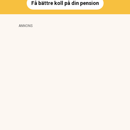
Få bättre koll på din pension
ANNONS