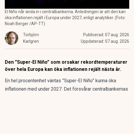
El Niño når ända in i centralbankerna. Anledningen är att den kan
öka inflationen rejält i Europa under 2027, enligt analytiker. (Foto:
Noah Berger /AP-TT)
Torbjörn
Publicerad:
07 aug. 2026
Karlgren
Uppdaterad:
07 aug. 2026
Den ”Super-El Niño” som orsakar rekordtemperaturer
över hela Europa kan öka inflationen rejält nästa år.
En hel procentenhet väntas ”Super-El Niño” kunna öka
inflationen med under 2027. Det försvårar centralbankernas
försök att dämpa prisökningarna, varnar en ledande
investmentbank för.
ANNONS
Fem bolag blir en europeisk belysningskoncern.