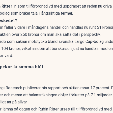
 Ritter
in som tillförordnad vd med uppdraget att redan nu driva fö
bolag som brukar tala i långsiktiga termer.
eskedet?
n faller vidare i måndagens handel och handlas nu runt 51 kronor
aktien över 250 kronor om man ska sätta det i perspektiv.
rvärde som saknar motstycke bland svenska Large Cap-bolag und
 104 kronor, vilket innebär att börskursen just nu handlas med e
 är värd.
 pekar åt samma håll
ngi Research publicerar sin rapport
och aktien rasar 17 procent. 
 och menar att balansräkningen döljer förluster på 7,1 miljarder
t tar på allvar.
 lämna på dagen och Rubin Ritter utses till tillförordnad vd me