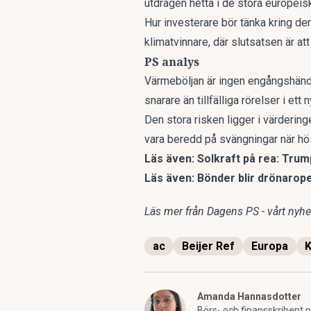
utdragen hetta i de stora europeis
Hur investerare bör tänka kring de
klimatvinnare
, där slutsatsen är a
PS analys
Värmeböljan är ingen engångshändel
snarare än tillfälliga rörelser i ett
Den stora risken ligger i värdering
vara beredd på svängningar när h
Läs även:
Solkraft på rea: Trum
Läs även:
Bönder blir drönarop
Läs mer från Dagens PS - vårt nyhet
ac
Beijer Ref
Europa
K
Amanda Hannasdotter
Börs- och finansskribent p