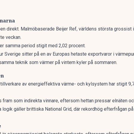
nnarna
n direkt. Malmöbaserade Beijer Ref, världens största grossist i
ste veckan.
r samma period stigit med 2,02 procent.
hur
Sverige sitter på en av Europas hetaste exportvaror i värmep
m samma teknik som värmer på vintern kyler på sommaren.
en
 tillverkare av energieffektiva värme- och kylsystem har stigit 
s fram som indirekta vinnare, eftersom hettan pressar elnäten oc
logik gäller brittiska National Grid, där rekordhög efterfrågan på
e