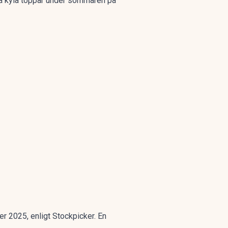
på kyla toppar under sommaren på
r 2025, enligt Stockpicker. En