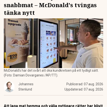
snabbmat – McDonald's tvingas
tänka nytt
McDonald's har det svårt att öka kundkretsen på ett tydligt sätt.
(Foto: Damian Dovarganes /AP/TT).
Johannes
Publicerad:
07 aug. 2026
Stenlund
Uppdaterad:
07 aug. 2026
Att laga mat hemma och välja nyttigare rätter har blivit