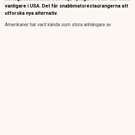
vanligare i USA. Det får snabbmatsrestaurangerna att
utforska nya alternativ.
Amerikaner har varit kända som stora anhängare av
snabbtmatskedjor. Men det håller på att förändras.
Statistik visar att invånarna i USA besöker snabbmatskedjor
allt mer sällan, trots kampanjer med rabatter och
uppmärksammade marknadsföringsinsatser.
ANNONS
Fem bolag blir en europeisk belysningskoncern.
Emission pågår
ANNONS