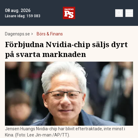
08 aug. 2026
Läsare idag:
159 083
Dagensps.se
Börs & Finans
Förbjudna Nvidia-chip säljs dyrt
på svarta marknaden
Jensen Huangs Nvidia-chip har blivit eftertraktade, inte minst i
Kina. (Foto: Lee Jin-man /AP/TT).