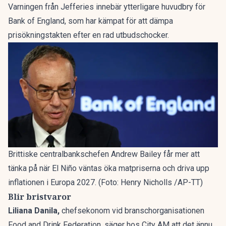
Varningen från Jefferies innebär ytterligare huvudbry för
Bank of England, som har kämpat för att dämpa
prisökningstakten efter en rad utbudschocker.
Brittiske centralbankschefen Andrew Bailey får mer att
tänka på när El Niño väntas öka matpriserna och driva upp
inflationen i Europa 2027. (Foto: Henry Nicholls /AP-TT)
Blir bristvaror
Liliana Danila,
chefsekonom vid branschorganisationen
Food and Drink Federation, säger hos City AM att det ännu