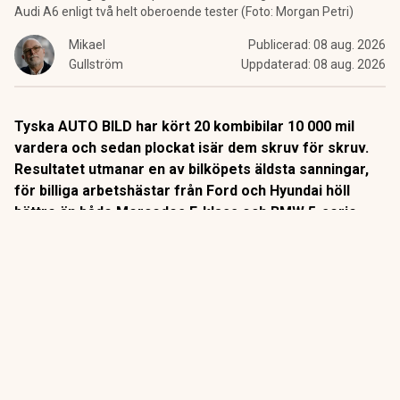
Audi A6 enligt två helt oberoende tester (Foto: Morgan Petri)
Mikael
Publicerad:
08 aug. 2026
Gullström
Uppdaterad:
08 aug. 2026
Tyska AUTO BILD har kört 20 kombibilar 10 000 mil
vardera och sedan plockat isär dem skruv för skruv.
Resultatet utmanar en av bilköpets äldsta sanningar,
för billiga arbetshästar från Ford och Hyundai höll
bättre än både Mercedes E-klass och BMW 5-serie.
Det är ett av bilvärldens mest kompromisslösa tester.
Sedan 2014 kör tyska AUTO BILD sina långtestbilar exakt
10 000 mil i vanlig trafik. Varje fel och varje driftstopp
protokollförs.
ANNONS