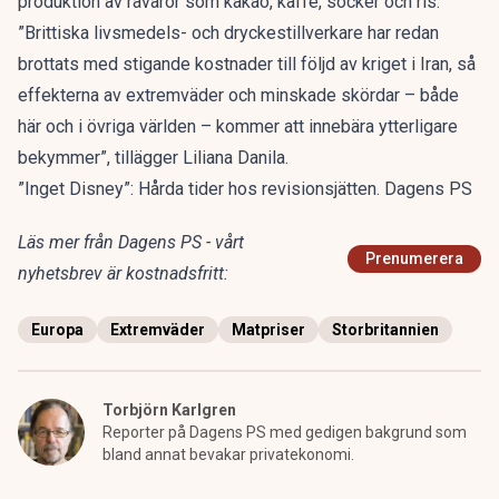
produktion av råvaror som kakao, kaffe, socker och ris.
”Brittiska livsmedels- och dryckestillverkare har redan
brottats med stigande kostnader till följd av kriget i Iran, så
effekterna av extremväder och minskade skördar – både
här och i övriga världen – kommer att innebära ytterligare
bekymmer”, tillägger Liliana Danila.
”Inget Disney”: Hårda tider hos revisionsjätten. Dagens PS
Läs mer från Dagens PS - vårt
Prenumerera
nyhetsbrev är kostnadsfritt:
Europa
Extremväder
Matpriser
Storbritannien
Torbjörn Karlgren
Reporter på Dagens PS med gedigen bakgrund som
bland annat bevakar privatekonomi.