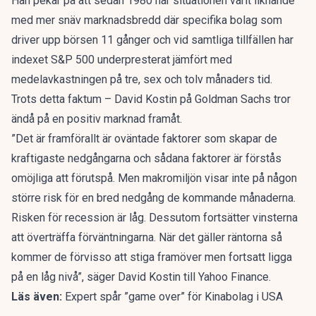
Han pekar på att sedan 1980 har situationen varit liknande
med mer snäv marknadsbredd där specifika bolag som
driver upp börsen 11 gånger och vid samtliga tillfällen har
indexet S&P 500 underpresterat jämfört med
medelavkastningen på tre, sex och tolv månaders tid.
Trots detta faktum – David Kostin på Goldman Sachs tror
ändå på en positiv marknad framåt.
”Det är framförallt är oväntade faktorer som skapar de
kraftigaste nedgångarna och sådana faktorer är förstås
omöjliga att förutspå. Men makromiljön visar inte på någon
större risk för en bred nedgång de kommande månaderna.
Risken för recession är låg. Dessutom fortsätter vinsterna
att överträffa förväntningarna. När det gäller räntorna så
kommer de förvisso att stiga framöver men fortsatt ligga
på en låg nivå”, säger David Kostin
till Yahoo Finance.
Läs även:
Expert spår ”game over” för Kinabolag i USA