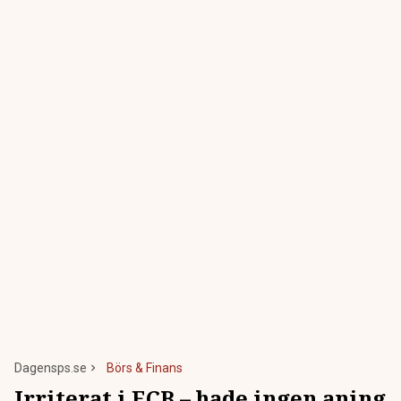
Dagensps.se
Börs & Finans
Irriterat i ECB – hade ingen aning