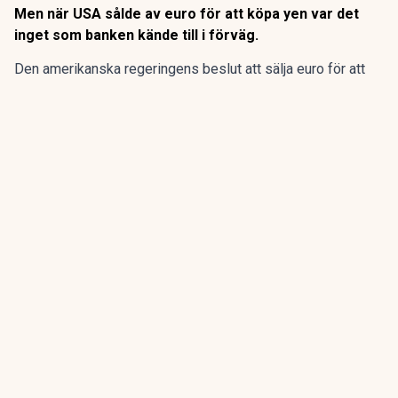
Men när USA sålde av euro för att köpa yen var det
inget som banken kände till i förväg.
Den amerikanska regeringens beslut att sälja euro för att
stödköpa japanska yen kom som en överraskning för
Europeiska centralbanken, ECB.
ECB ska ha informerats först efter att valutainterventionen
redan hade genomförts.
ANNONS