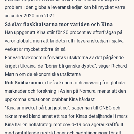
problem i den globala leveranskedjan kan bli mycket värre
än under 2020 och 2021.
Så slår flaskhalsarna mot världen och Kina
Han uppger att Kina står för 20 procent av efterfrågan på
varor globalt, men att landets roll i leveranskedjan i själva
verket är mycket större än så.
För världsekonomin förvärras utsikterna av det pågående
kriget i Ukraina, de ”börjar bli ganska dystra”, säger Richard
Martin om de ekonomiska utsikterna.
Rob Subbaraman
, chefsekonom och ansvarig för globala
marknader och forskning i Asien på Nomura, menar att den
uppkomna situationen drabbar Kina hårdast.
”Kina är mycket sårbart just nu”, säger han till CNBC och
räknar med bland annat ett ras för Kinas detaljhandel i mars.
Kina har en nollstrategi mot covid-19 och agerar kraftfullt
med omfattande restriktioner och nedstängningar för att