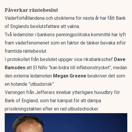
Påverkar räntebeslut
Väderförhållandena och utsikterna för nästa år har fått Bank
of Englands beslutsfattare att vakna.
Två ledamöter i bankens penningpolitiska kommitté har lyft
fram väderfenomenet som en faktor de tänker bevaka inför
framtida räntebeslut.
I protokollet från beslutet uppger vice riksbankschef
Dave
Ramsden
att El Niño ”kan bidra till inflationstrycket”, medan
den externa ledamoten
Megan Greene
beskriver det som
en hotande ”utbudsrisk”.
Varningen från Jefferies innebär ytterligare huvudbry för
Bank of England, som har kämpat för att dämpa
prisökningstakten efter en rad utbudschocker.