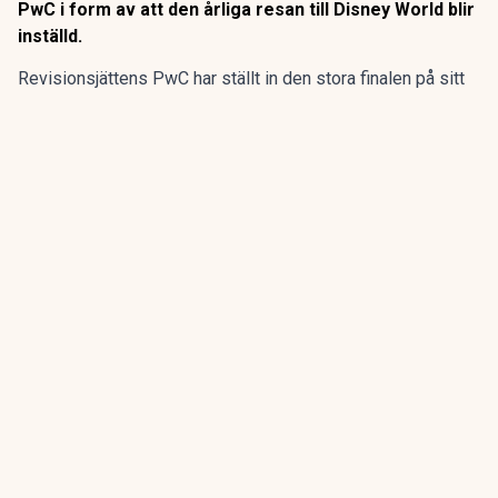
PwC i form av att den årliga resan till Disney World blir
inställd.
Revisionsjättens PwC har ställt in den stora finalen på sitt
program för sommarpraktikanterna.
Den flerdagarsresa till Disney World i Orlando som avslutat
15 av de 20 senaste årens sommarpraktik är inställd.
ANNONS
Gör pensionen enklare att förstå och hantera
ANNONS