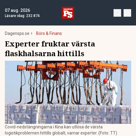
07 aug. 2026
Läsare idag:
232 874
Dagensps.se
Börs & Finans
Experter fruktar värsta
flaskhalsarna hittills
Covid-nedstängningarna i Kina kan utlösa de värsta
logistikproblemen hittills globalt, varnar experter. (Foto: TT)