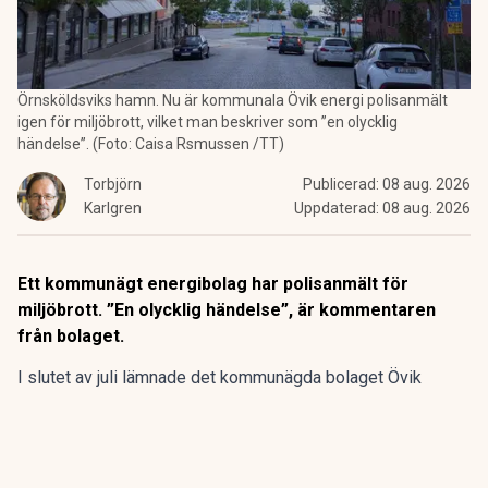
Örnsköldsviks hamn. Nu är kommunala Övik energi polisanmält
igen för miljöbrott, vilket man beskriver som ”en olycklig
händelse”. (Foto: Caisa Rsmussen /TT)
Torbjörn
Publicerad:
08 aug. 2026
Karlgren
Uppdaterad:
08 aug. 2026
Ett kommunägt energibolag har polisanmält för
miljöbrott. ”En olycklig händelse”, är kommentaren
från bolaget.
I slutet av juli lämnade det kommunägda bolaget Övik
energi in en anmälan om en driftstörning gällande sin
anläggning vid Hörneborgsverket till länsstyrelsen i
Västernorrland.