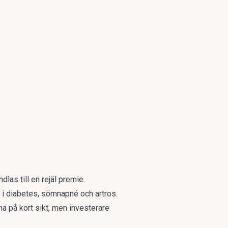
las till en rejäl premie.
e i diabetes, sömnapné och artros.
a på kort sikt, men investerare