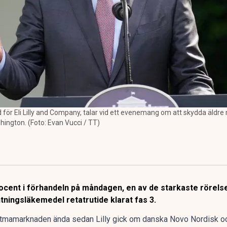
 för Eli Lilly and Company, talar vid ett evenemang om att skydda äldre
hington. (Foto: Evan Vucci / TT)
 procent i förhandeln på måndagen, en av de starkaste rörels
ningsläkemedel retatrutide klarat fas 3.
tmamarknaden
ända sedan Lilly gick om danska Novo Nordisk och