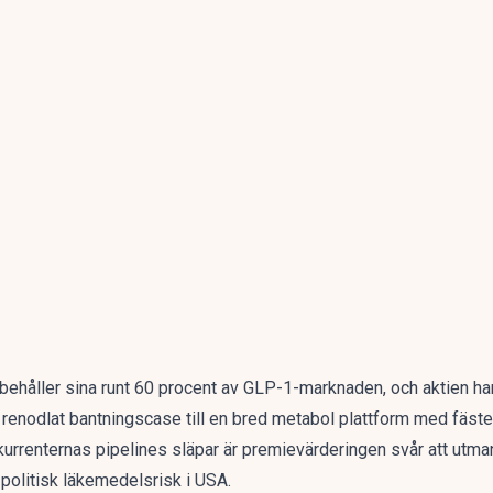
 behåller sina runt 60 procent av GLP-1-marknaden, och aktien hand
ett renodlat bantningscase till en bred metabol plattform med fäst
urrenternas pipelines släpar är premievärderingen svår att utman
politisk läkemedelsrisk i USA.