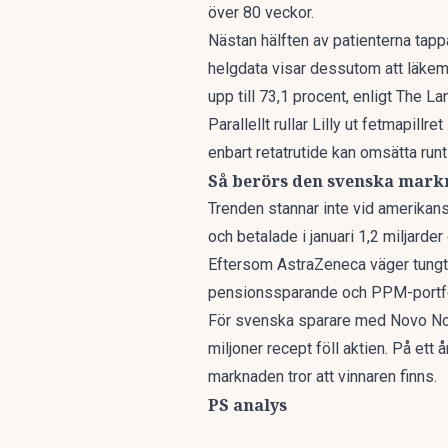
över 80 veckor.
Nästan hälften av patienterna tapp
helgdata visar dessutom att läke
upp till 73,1 procent, enligt The La
Parallellt rullar Lilly ut fetmapillr
enbart retatrutide kan omsätta runt
Så berörs den svenska mar
Trenden stannar inte vid amerikans
och betalade i januari 1,2 miljarder 
Eftersom AstraZeneca väger tungt 
pensionssparande och PPM-portföl
För svenska sparare med Novo Nord
miljoner recept föll aktien. På ett
marknaden tror att vinnaren finns.
PS analys