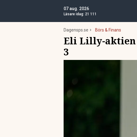
07 aug. 2026
Läsare idag:
21 111
Dagensps.se
Börs & Finans
Eli Lilly-aktie
3