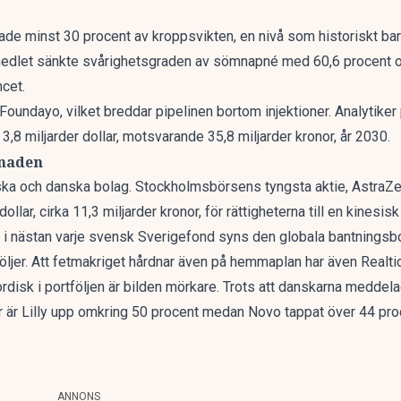
ade minst 30 procent av kroppsvikten, en nivå som historiskt ba
medlet sänkte svårighetsgraden av sömnapné med 60,6 procent 
ncet.
et Foundayo, vilket
breddar pipelinen
bortom injektioner. Analytike
 3,8 miljarder dollar, motsvarande 35,8 miljarder kronor, år 2030.
knaden
ka och danska bolag. Stockholmsbörsens tyngsta aktie, AstraZenec
dollar, cirka 11,3 miljarder kronor, för rättigheterna till en kinesi
i nästan varje svensk Sverigefond syns den globala bantningsbo
jer. Att
fetmakriget hårdnar
även på hemmaplan har även Realtid 
isk i portföljen är bilden mörkare. Trots att danskarna meddel
 år är Lilly upp omkring 50 procent medan Novo tappat över 44 pro
ANNONS