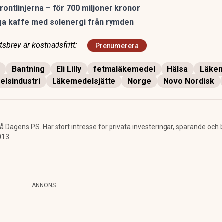
frontlinjerna – för 700 miljoner kronor
ga kaffe med solenergi från rymden
sbrev är kostnadsfritt:
Prenumerera
Bantning
Eli Lilly
fetmaläkemedel
Hälsa
Läkem
lsindustri
Läkemedelsjätte
Norge
Novo Nordisk
å Dagens PS. Har stort intresse för privata investeringar, sparande och
013.
ANNONS