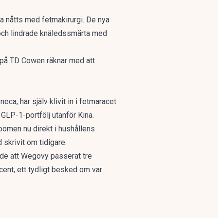
ra nåtts med fetmakirurgi. De nya
och lindrade knäledssmärta med
r på TD Cowen räknar med att
a, har själv klivit in i fetmaracet
sk GLP-1-portfölj utanför Kina.
omen nu direkt i hushållens
skrivit om tidigare.
ade att Wegovy passerat tre
cent, ett tydligt besked om var