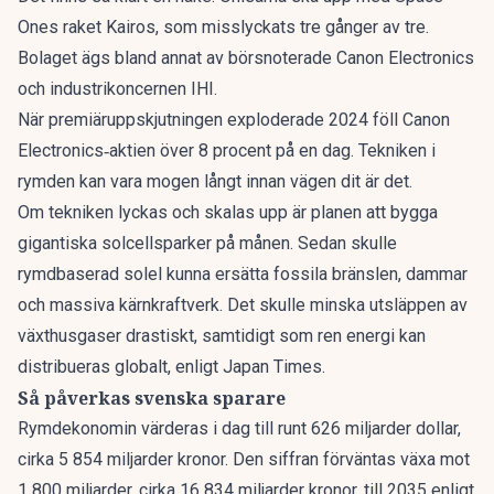
Ones raket Kairos, som misslyckats tre gånger av tre.
Bolaget ägs bland annat av börsnoterade Canon Electronics
och industrikoncernen IHI.
När premiäruppskjutningen exploderade 2024 föll Canon
Electronics‑aktien över 8 procent på en dag. Tekniken i
rymden kan vara mogen långt innan vägen dit är det.
Om tekniken lyckas och skalas upp är planen att bygga
gigantiska solcellsparker på månen. Sedan skulle
rymdbaserad solel kunna ersätta fossila bränslen, dammar
och massiva kärnkraftverk. Det skulle minska utsläppen av
växthusgaser drastiskt, samtidigt som ren energi kan
distribueras globalt, enligt Japan Times.
Så påverkas svenska sparare
Rymdekonomin värderas i dag till runt 626 miljarder dollar,
cirka 5 854 miljarder kronor. Den siffran förväntas växa mot
1 800 miljarder, cirka 16 834 miljarder kronor, till 2035 enligt