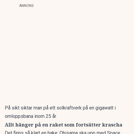
ANNONS
På sikt siktar man på
ett solkraftverk på en gigawatt i
omloppsbana
inom 25 år.
Allt hänger på en raket som fortsätter krascha
Det finns så klart en hake: Ohisama ska upp med Space