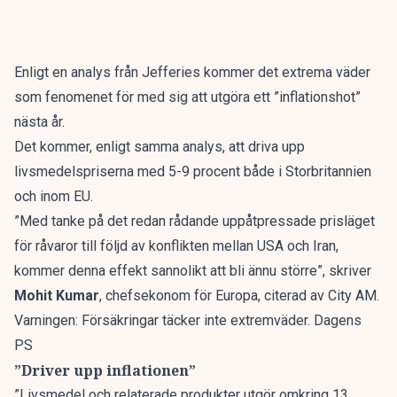
Enligt en analys från Jefferies kommer det extrema väder
som fenomenet för med sig att utgöra ett ”inflationshot”
nästa år.
Det kommer, enligt samma analys, att driva upp
livsmedelspriserna med 5-9 procent både i Storbritannien
och inom EU.
”Med tanke på det redan rådande uppåtpressade prisläget
för råvaror till följd av konflikten mellan USA och Iran,
kommer denna effekt sannolikt att bli ännu större”, skriver
Mohit Kumar
, chefsekonom för Europa, citerad av
City AM
.
Varningen: Försäkringar täcker inte extremväder. Dagens
PS
”Driver upp inflationen”
”Livsmedel och relaterade produkter utgör omkring 13