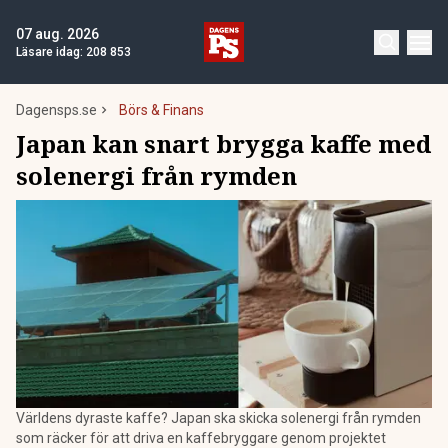
07 aug. 2026
Läsare idag:
208 853
Dagensps.se
Börs & Finans
Japan kan snart brygga kaffe med
solenergi från rymden
Världens dyraste kaffe? Japan ska skicka solenergi från rymden
som räcker för att driva en kaffebryggare genom projektet