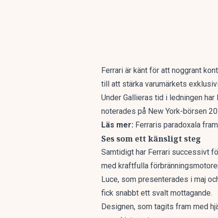
Ferrari är känt för att noggrant kon
till att stärka varumärkets exklusivi
Under Gallieras tid i ledningen har
noterades på New York-börsen 2015,
Läs mer:
Ferraris paradoxala fra
Ses som ett känsligt steg
Samtidigt har Ferrari successivt fö
med kraftfulla förbränningsmotorer 
Luce, som presenterades i maj och 
fick snabbt ett svalt mottagande.
Designen, som tagits fram med hjäl