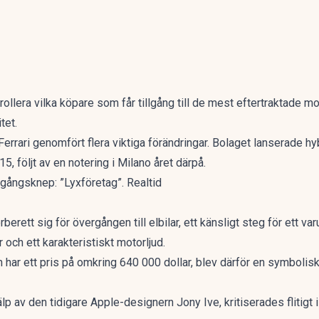
trollera vilka köpare som får tillgång till de mest eftertraktade m
tet.
 Ferrari genomfört flera viktiga förändringar. Bolaget lanserade 
 följt av en notering i Milano året därpå.
mgångsknep: ”Lyxföretag”. Realtid
rberett sig för övergången till elbilar, ett känsligt steg för ett 
och ett karakteristiskt motorljud.
har ett pris på omkring 640 000 dollar, blev därför en symbolisk
p av den tidigare Apple-designern Jony Ive, kritiserades flitigt i