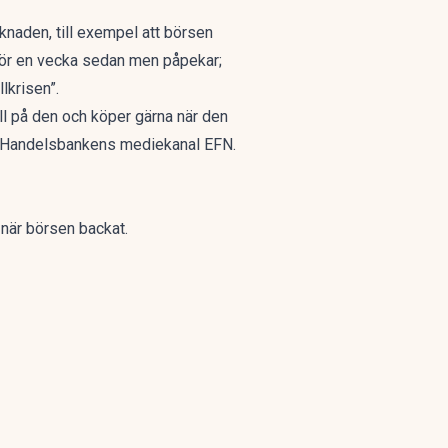
rknaden, till exempel att börsen
 för en vecka sedan men påpekar;
lkrisen”.
ll på den och köper gärna när den
Handelsbankens mediekanal EFN
.
 när börsen backat.