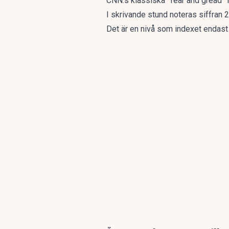
CNN:s klassiska ”fear and gread” in
I skrivande stund noteras siffran 2
Det är en nivå som indexet endast 