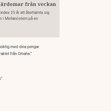
 lärdomar från veckan
dex 25 år att återhämta sig.
n i Mellanöstern på en
rsiktig med dina pengar.
raklet från Omaha.”
”.