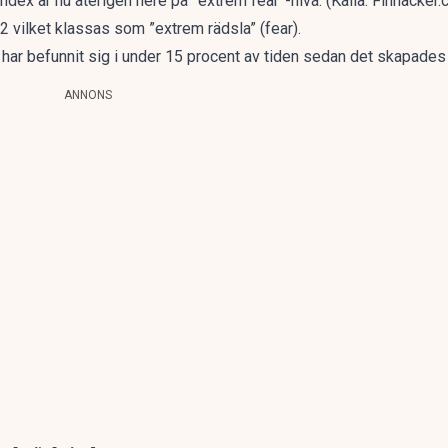
dex är nu återigen nere på ”extrem fear”-nivå. (Källa: Finhacker.
2 vilket klassas som ”extrem rädsla” (fear).
har befunnit sig i under 15 procent av tiden sedan det skapades 2
ANNONS