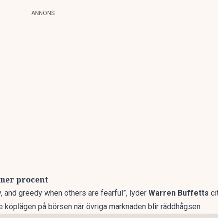
ANNONS
oner procent
, and greedy when others are fearful”, lyder
Warren Buffetts
ci
se köplägen på börsen när övriga marknaden blir räddhågsen.