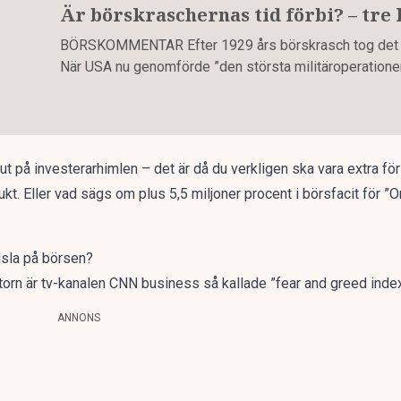
Är börskraschernas tid förbi? – tre
BÖRSKOMMENTAR Efter 1929 års börskrasch tog det in
När USA nu genomförde ”den största militäroperatione
 ut på investerarhimlen – det är då du verkligen ska vara extra fö
rukt. Eller vad sägs om
plus 5,5 miljoner procent
i börsfacit för ”O
dsla på börsen?
torn är
tv-kanalen CNN business
så kallade ”fear and greed index
ANNONS