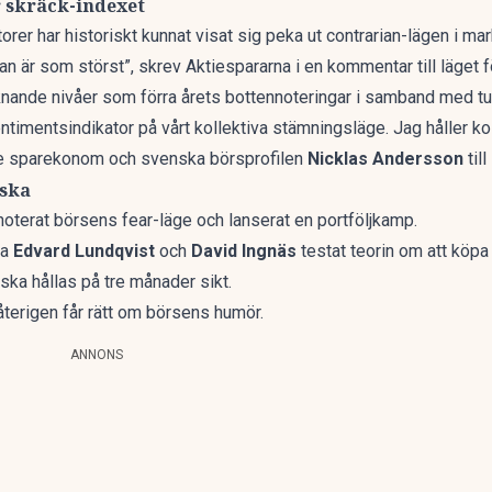
r skräck-indexet
rer har historiskt kunnat visat sig peka ut contrarian-lägen i ma
lan är som störst”,
skrev Aktiespararna i en kommentar
till läget
iknande nivåer som förra årets bottennoteringar i samband med tul
ntimentsindikator på vårt kollektiva stämningsläge. Jag håller ko
rose sparekonom och svenska börsprofilen
Nicklas Andersson
till
iska
noterat börsens fear-läge och
lanserat en portföljkamp
.
na
Edvard Lundqvist
och
David Ingnäs
testat teorin om att köpa
 ska hållas på tre månader sikt.
återigen får rätt om börsens humör.
ANNONS