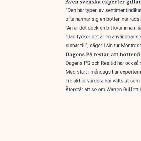
Även svenska experter gilla
”Den här typen av sentimentindikato
ofta närmar sig en botten när räds
”Än är det dock en bit kvar innan l
”Jag tycker det är en användbar se
surnar till”, säger i sin tur Mont
Dagens PS testar att bottenf
Dagens PS och Realtid har också 
Med start i måndags har experter
Tre aktier vardera har valts ut som
Återstår att se om Warren Buffett 