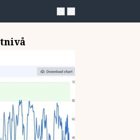
itnivå