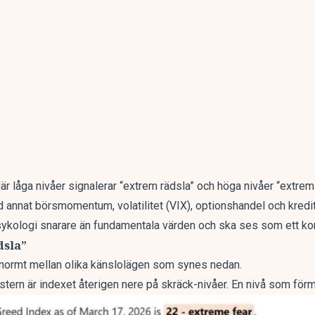
är låga nivåer signalerar “extrem rädsla” och höga nivåer “extrem 
nd annat börsmomentum, volatilitet (VIX), optionshandel och kredi
ykologi snarare än fundamentala värden och ska ses som ett kom
dsla”
 enormt mellan olika känslolägen som synes nedan.
stern är indexet återigen nere på skräck-nivåer. En nivå som förmo