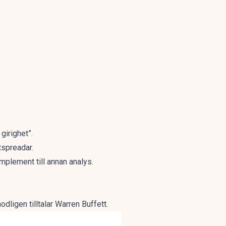
girighet”.
tspreadar.
plement till annan analys.
dligen tilltalar Warren Buffett.