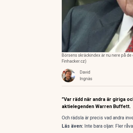
Börsens skräckindex är nu nere på de 
Finhacker.cz)
David
Ingnäs
”Var rädd när andra är giriga oc
aktielegenden Warren Buffett.
Och rädsla är precis vad andra inve
Läs även:
Inte bara oljan: Fler rå