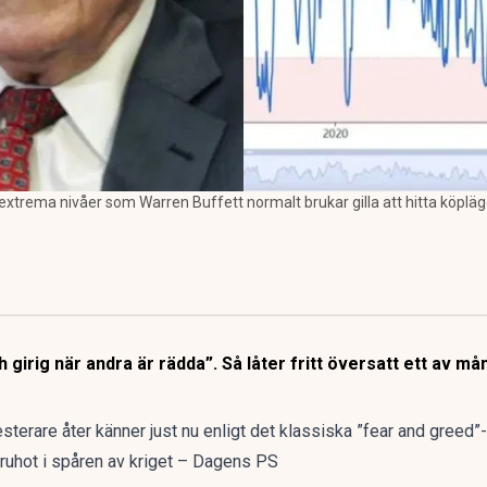
extrema nivåer som Warren Buffett normalt brukar gilla att hitta köpläg
h girig när andra är rädda”. Så låter fritt översatt ett av m
sterare åter känner just nu enligt det klassiska ”fear and greed”
varuhot i spåren av kriget – Dagens PS